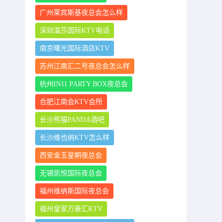
广州莱宾斯基夜总会怎么样
深圳温莎国际KTV电话
南京曙光国际酒店KTV
苏州江南汇二号夜总会怎么样
杭州IN11 PARTY BOX夜总会
合肥江南会KTV会所
长沙熊猫PANDA酒吧
长沙维也纳KTV怎么样
西安金玉皇朝夜总会
无锡凯悦国际夜总会
福州维纳斯国际夜总会
福州皇家万豪汇KTV