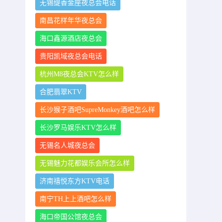
无锡缇香金座夜总会电话
南昌花样年华夜总会
海口鑫源酒店夜总会
贵阳凯域夜总会电话
杭州M8夜总会KTV怎么样
合肥翡翠KTV
长沙猴子酒吧SupreMonkey酒吧怎么样
长沙罗马娱乐KTV怎么样
无锡名人城夜总会
无锡魅力花都娱乐会所怎么样
济南禧悦东方KTV电话
南宁TH上上酒吧怎么样
海口帝国公馆夜总会