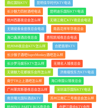
鼎红国际KTV
昆明佳华时代KTV电话
长沙魅力四射酒吧电话
昆明迪乐国际KTV电话
杭州西嘉夜总会怎么样
无锡江南汇KTV夜总会电话
无锡缇香金座夜总会电话
南昌花样年华夜总会
海口鑫源酒店夜总会
贵阳凯域夜总会电话
杭州M8夜总会KTV怎么样
合肥翡翠KTV
长沙猴子酒吧SupreMonkey酒吧怎么样
长沙罗马娱乐KTV怎么样
无锡名人城夜总会
无锡魅力花都娱乐会所怎么样
济南禧悦东方KTV电话
南宁TH上上酒吧怎么样
海口帝国公馆夜总会
广州莱宾斯基夜总会怎么样
深圳温莎国际KTV电话
南京曙光国际酒店KTV
苏州江南汇二号夜总会怎么样
杭州IN11 PARTY BOX夜总会
合肥江南会KTV会所