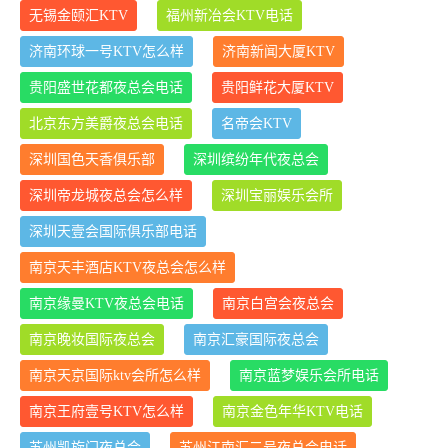
无锡金颐汇KTV
福州新冶会KTV电话
济南环球一号KTV怎么样
济南新闻大厦KTV
贵阳盛世花都夜总会电话
贵阳鲜花大厦KTV
北京东方美爵夜总会电话
名帝会KTV
深圳国色天香俱乐部
深圳缤纷年代夜总会
深圳帝龙城夜总会怎么样
深圳宝丽娱乐会所
深圳天壹会国际俱乐部电话
南京天丰酒店KTV夜总会怎么样
南京缘曼KTV夜总会电话
南京白宫会夜总会
南京晚妆国际夜总会
南京汇豪国际夜总会
南京天京国际ktv会所怎么样
南京蓝梦娱乐会所电话
南京王府壹号KTV怎么样
南京金色年华KTV电话
苏州凯旋门夜总会
苏州江南汇二号夜总会电话