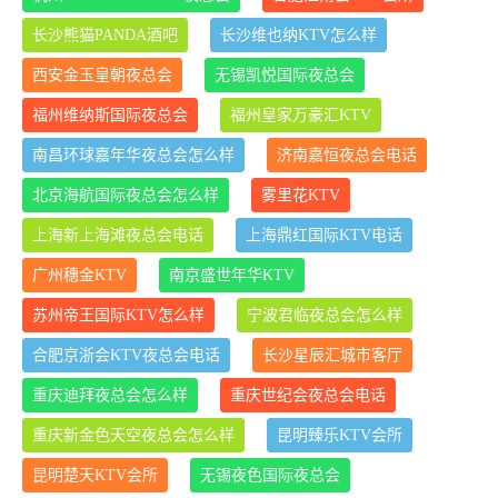
长沙熊猫PANDA酒吧
长沙维也纳KTV怎么样
西安金玉皇朝夜总会
无锡凯悦国际夜总会
福州维纳斯国际夜总会
福州皇家万豪汇KTV
南昌环球嘉年华夜总会怎么样
济南嘉恒夜总会电话
北京海航国际夜总会怎么样
雾里花KTV
上海新上海滩夜总会电话
上海鼎红国际KTV电话
广州穗金KTV
南京盛世年华KTV
苏州帝王国际KTV怎么样
宁波君临夜总会怎么样
合肥京浙会KTV夜总会电话
长沙星辰汇城市客厅
重庆迪拜夜总会怎么样
重庆世纪会夜总会电话
重庆新金色天空夜总会怎么样
昆明臻乐KTV会所
昆明楚天KTV会所
无锡夜色国际夜总会