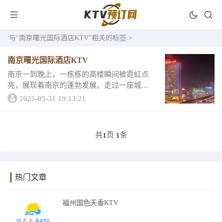
与
“南京曙光国际酒店KTV”
相关的标签 >
南京曙光国际酒店KTV
南京一到晚上，一栋栋的高楼瞬间被霓虹点
亮，展现着南京的蓬勃发展。走过一座城，
也许你带不走什么，但是却会深深藏于你的
2025-05-31 19:13:21
内心深处，不经意间的触碰也会让你喜笑颜
开，南京的夜景也是值得你去珍藏。在这里
我就不引入...
共
页
条
1
1
热门文章
福州国色天香KTV