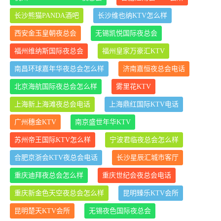
长沙熊猫PANDA酒吧
长沙维也纳KTV怎么样
西安金玉皇朝夜总会
无锡凯悦国际夜总会
福州维纳斯国际夜总会
福州皇家万豪汇KTV
南昌环球嘉年华夜总会怎么样
济南嘉恒夜总会电话
北京海航国际夜总会怎么样
雾里花KTV
上海新上海滩夜总会电话
上海鼎红国际KTV电话
广州穗金KTV
南京盛世年华KTV
苏州帝王国际KTV怎么样
宁波君临夜总会怎么样
合肥京浙会KTV夜总会电话
长沙星辰汇城市客厅
重庆迪拜夜总会怎么样
重庆世纪会夜总会电话
重庆新金色天空夜总会怎么样
昆明臻乐KTV会所
昆明楚天KTV会所
无锡夜色国际夜总会