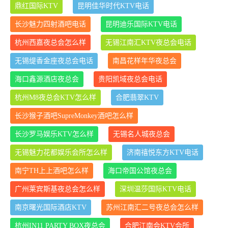
鼎红国际KTV
昆明佳华时代KTV电话
长沙魅力四射酒吧电话
昆明迪乐国际KTV电话
杭州西嘉夜总会怎么样
无锡江南汇KTV夜总会电话
无锡缇香金座夜总会电话
南昌花样年华夜总会
海口鑫源酒店夜总会
贵阳凯域夜总会电话
杭州M8夜总会KTV怎么样
合肥翡翠KTV
长沙猴子酒吧SupreMonkey酒吧怎么样
长沙罗马娱乐KTV怎么样
无锡名人城夜总会
无锡魅力花都娱乐会所怎么样
济南禧悦东方KTV电话
南宁TH上上酒吧怎么样
海口帝国公馆夜总会
广州莱宾斯基夜总会怎么样
深圳温莎国际KTV电话
南京曙光国际酒店KTV
苏州江南汇二号夜总会怎么样
杭州IN11 PARTY BOX夜总会
合肥江南会KTV会所