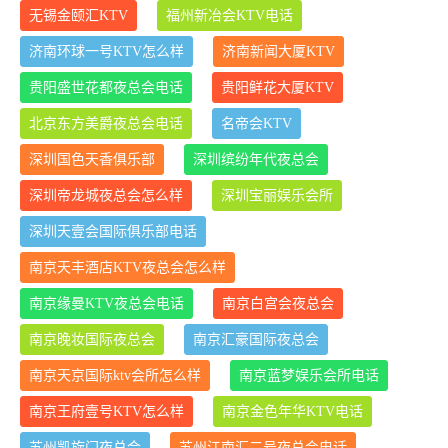
无锡金颐汇KTV
福州新冶会KTV电话
济南环球一号KTV怎么样
济南新闻大厦KTV
贵阳盛世花都夜总会电话
贵阳鲜花大厦KTV
北京东方美爵夜总会电话
名帝会KTV
深圳国色天香俱乐部
深圳缤纷年代夜总会
深圳帝龙城夜总会怎么样
深圳宝丽娱乐会所
深圳天壹会国际俱乐部电话
南京天丰酒店KTV夜总会怎么样
南京缘曼KTV夜总会电话
南京白宫会夜总会
南京晚妆国际夜总会
南京汇豪国际夜总会
南京天京国际ktv会所怎么样
南京蓝梦娱乐会所电话
南京王府壹号KTV怎么样
南京金色年华KTV电话
苏州凯旋门夜总会
苏州江南汇二号夜总会电话