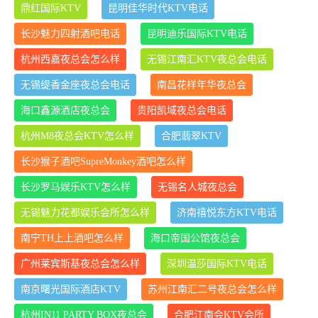
鼎红国际KTV
昆明佳华时代KTV电话
长沙魅力四射酒吧电话
昆明迪乐国际KTV电话
杭州西嘉夜总会怎么样
无锡江南汇KTV夜总会电话
无锡缇香金座夜总会电话
南昌花样年华夜总会
海口鑫源酒店夜总会
贵阳凯域夜总会电话
杭州M8夜总会KTV怎么样
合肥翡翠KTV
长沙猴子酒吧SupreMonkey酒吧怎么样
长沙罗马娱乐KTV怎么样
无锡名人城夜总会
无锡魅力花都娱乐会所怎么样
济南禧悦东方KTV电话
南宁TH上上酒吧怎么样
海口帝国公馆夜总会
广州莱宾斯基夜总会怎么样
深圳温莎国际KTV电话
南京曙光国际酒店KTV
苏州江南汇二号夜总会怎么样
杭州IN11 PARTY BOX夜总会
合肥江南会KTV会所