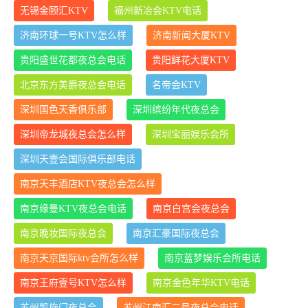
无锡金颐汇KTV
福州新冶会KTV电话
济南环球一号KTV怎么样
济南新闻大厦KTV
贵阳盛世花都夜总会电话
贵阳鲜花大厦KTV
北京东方美爵夜总会电话
名帝会KTV
深圳国色天香俱乐部
深圳缤纷年代夜总会
深圳帝龙城夜总会怎么样
深圳宝丽娱乐会所
深圳天壹会国际俱乐部电话
南京天丰酒店KTV夜总会怎么样
南京缘曼KTV夜总会电话
南京白宫会夜总会
南京晚妆国际夜总会
南京汇豪国际夜总会
南京天京国际ktv会所怎么样
南京蓝梦娱乐会所电话
南京王府壹号KTV怎么样
南京金色年华KTV电话
苏州凯旋门夜总会
苏州江南汇二号夜总会电话