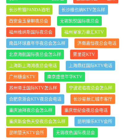
长沙熊猫PANDA酒吧
长沙维也纳KTV怎么样
西安金玉皇朝夜总会
无锡凯悦国际夜总会
福州维纳斯国际夜总会
福州皇家万豪汇KTV
南昌环球嘉年华夜总会怎么样
济南嘉恒夜总会电话
北京海航国际夜总会怎么样
雾里花KTV
上海新上海滩夜总会电话
上海鼎红国际KTV电话
广州穗金KTV
南京盛世年华KTV
苏州帝王国际KTV怎么样
宁波君临夜总会怎么样
合肥京浙会KTV夜总会电话
长沙星辰汇城市客厅
重庆迪拜夜总会怎么样
重庆世纪会夜总会电话
重庆新金色天空夜总会怎么样
昆明臻乐KTV会所
昆明楚天KTV会所
无锡夜色国际夜总会