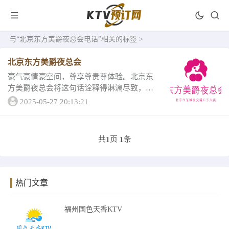
与
“北京东方美爵夜总会电话”
相关的标签 >
北京东方美爵夜总会
豪气豪情豪空间，尊享尊贵尊体验。北京东
方美爵夜总会将这句话诠释得淋漓尽致，奢
华大气的会场设计，让人的心境得以放松，
2025-05-27 20:13:21
至尊般的贵族体验让人体会到不一样的贵族
享受，还不快来看看北京东方美爵夜总会的
消费详情和...
共
页
条
1
1
热门文章
福州国色天香KTV