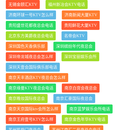
无锡金颐汇KTV
福州新冶会KTV电话
济南环球一号KTV怎么样
济南新闻大厦KTV
贵阳盛世花都夜总会电话
贵阳鲜花大厦KTV
北京东方美爵夜总会电话
名帝会KTV
深圳国色天香俱乐部
深圳缤纷年代夜总会
深圳帝龙城夜总会怎么样
深圳宝丽娱乐会所
深圳天壹会国际俱乐部电话
南京天丰酒店KTV夜总会怎么样
南京缘曼KTV夜总会电话
南京白宫会夜总会
南京晚妆国际夜总会
南京汇豪国际夜总会
南京天京国际ktv会所怎么样
南京蓝梦娱乐会所电话
南京王府壹号KTV怎么样
南京金色年华KTV电话
苏州凯旋门夜总会
苏州江南汇二号夜总会电话