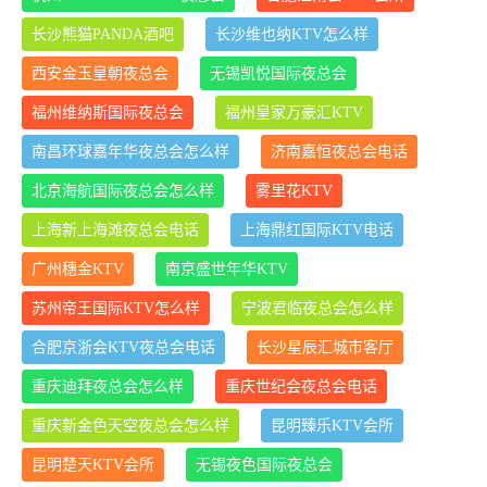
长沙熊猫PANDA酒吧
长沙维也纳KTV怎么样
西安金玉皇朝夜总会
无锡凯悦国际夜总会
福州维纳斯国际夜总会
福州皇家万豪汇KTV
南昌环球嘉年华夜总会怎么样
济南嘉恒夜总会电话
北京海航国际夜总会怎么样
雾里花KTV
上海新上海滩夜总会电话
上海鼎红国际KTV电话
广州穗金KTV
南京盛世年华KTV
苏州帝王国际KTV怎么样
宁波君临夜总会怎么样
合肥京浙会KTV夜总会电话
长沙星辰汇城市客厅
重庆迪拜夜总会怎么样
重庆世纪会夜总会电话
重庆新金色天空夜总会怎么样
昆明臻乐KTV会所
昆明楚天KTV会所
无锡夜色国际夜总会