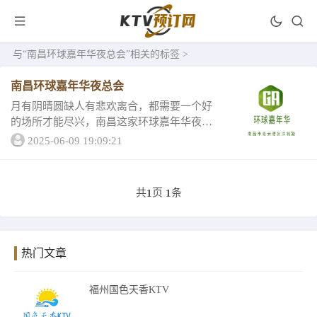
与
“南昌环球嘉年华夜总会”
相关的标签 >
南昌环球嘉年华夜总会
月有阴晴圆缺人有悲欢离合，都需要一个好
的场所才能尽兴，南昌这家环球嘉年华夜总
会特别的适合你！给你带来不一样的感觉，
2025-06-09 19:09:21
一起来看看他的详情吧！南昌环球嘉年华夜
总会一南昌环球嘉年华夜总会客户评分装修
风格90、...
共
页
条
1
1
热门文章
福州国色天香KTV