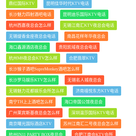
鼎红国际KTV
昆明佳华时代KTV电话
长沙魅力四射酒吧电话
昆明迪乐国际KTV电话
杭州西嘉夜总会怎么样
无锡江南汇KTV夜总会电话
无锡缇香金座夜总会电话
南昌花样年华夜总会
海口鑫源酒店夜总会
贵阳凯域夜总会电话
杭州M8夜总会KTV怎么样
合肥翡翠KTV
长沙猴子酒吧SupreMonkey酒吧怎么样
长沙罗马娱乐KTV怎么样
无锡名人城夜总会
无锡魅力花都娱乐会所怎么样
济南禧悦东方KTV电话
南宁TH上上酒吧怎么样
海口帝国公馆夜总会
广州莱宾斯基夜总会怎么样
深圳温莎国际KTV电话
南京曙光国际酒店KTV
苏州江南汇二号夜总会怎么样
杭州IN11 PARTY BOX夜总会
合肥江南会KTV会所