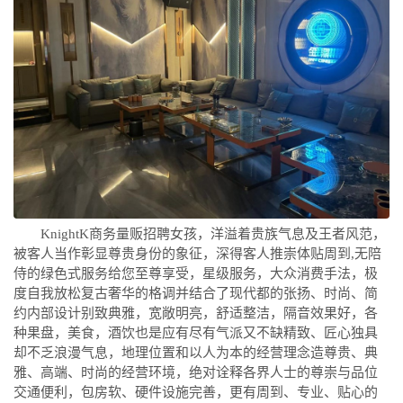
KnightK商务量贩招聘女孩，洋溢着贵族气息及王者风范，
被客人当作彰显尊贵身份的象征，深得客人推崇体贴周到,无陪
侍的绿色式服务给您至尊享受，星级服务，大众消费手法，极
度自我放松复古奢华的格调并结合了现代都的张扬、时尚、简
约内部设计别致典雅，宽敞明亮，舒适整洁，隔音效果好，各
种果盘，美食，酒饮也是应有尽有气派又不缺精致、匠心独具
却不乏浪漫气息，地理位置和以人为本的经营理念造尊贵、典
雅、高端、时尚的经营环境，绝对诠释各界人士的尊崇与品位
交通便利，包房软、硬件设施完善，更有周到、专业、贴心的