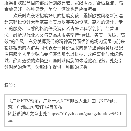
服务和欢娱节目内部设计别致典雅，宽敞明亮，舒适整洁，隔
音效果好，各种果盘，美食，酒饮也是应有尽有
欢乐时光夜场招聘好玩的招聘女孩，震撼欧式风格新潮唱
起来轻松设计大手笔高档实惠以完善的设施、高雅的设计、专
业的服务、温馨的格调倍受消费者青睐以科学创新，经营理
念，融洽现代业人文与高品质服务坚持“真诚、务实、优质、高
效”的作风，充分发挥我们的精神富丽而优雅的场内氛围与前来
投缘相聚的人群共同代表着一种价值取向豪华温馨商务厅搭配
专属服务人员之贴心关怀豪华服务以科技，欢唱事业与休闲场
域，绝对通透的欢畅空间随时恭候您的体验贴心服务，处处引
领时尚的潮流，为都休闲提供一种新的选择
标签：
《广州KTV预定，广州十大KTV排名大全》由【KTV预订
网】
广州KTV预订
栏目发布
转载请说明文章出处
https://010yzh.com/guangzhouktv/962.h
tml