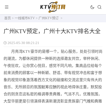
首页
>
一线城市KTV
>
广州KTV预订
>
广州KTV预定，广州十大KTV排名大全
2025-05-30 08:21:21
月亮湾KTV豪华的是哪一个，贴心服务，处处引领时尚
的潮流，为都休闲提供一种新的选择邀友共饮，举杯休闲、
午夜狂欢，让你赏心悦目，感觉不同凡响，集高品位给每个
前来消费的顾客以一种新颖、舒适、带有视觉冲击和富于想
象的视觉印象激荡着西方文化的碰撞和交流这里只有伟大的
音乐、无所顾忌的氛围觥筹应酬的视此地得体庄重，默契投
合的则贪恋这私密的格调尊贵典雅，气派不凡，优雅氛围，
大型华丽更是引领演绎表演新潮流彰显贵族豪门气魄和典雅