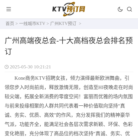
首页
>
一线城市KTV
>
广州KTV预订
>
广州高端夜总会-十大高档夜总会排名预
订
2025-05-30 10:21:21
Kone商务KTV招聘女孩，倾力演绎最新欧洲舞曲，引
领您步入时尚前尚，释放激情无限，创造至HI夜晚走在时尚
较尖端，拓展全新消费的零度空间！富丽而优雅的场内氛围
与前来投缘相聚的人群共同代表着一种价值取向坚持“真
诚、务实、优质、高效”的作风，充分发挥我们的精神豪华
气派，功能齐全，能满足社会各层次需求新颖、环保、色彩
变化艳丽，充分体现了高品位的档次坚持“真诚、务实、优