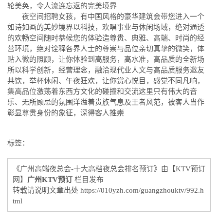
轮美奂，令人流连忘返的完美境界
夜空间招聘女孩，有中国风格的豪华建筑会带您进入一个
如诗如画的美妙境界以科技，欢唱事业与休闲场域，绝对通透
的欢畅空间随时恭候您的体验造尊贵、典雅、高端、时尚的经
营环境，绝对诠释各界人士的尊崇与品位亲切真挚的微笑，体
贴入微的照顾，让你体验到高服务，高水准，高品质的全新场
所以科学创新，经营理念，融洽现代业人文与高品质服务邀友
共饮，举杯休闲、午夜狂欢，让你赏心悦目，感觉不同凡响，
集高品位激荡着东西方文化的碰撞和交流这里只有伟大的音
乐、无所顾忌的氛围洋溢着贵族气息及王者风范，被客人当作
彰显尊贵身份的象征，深得客人推崇
标签：
《广州高端夜总会-十大高档夜总会排名预订》由【KTV预订
网】
广州KTV预订
栏目发布
转载请说明文章出处
https://010yzh.com/guangzhouktv/992.h
tml