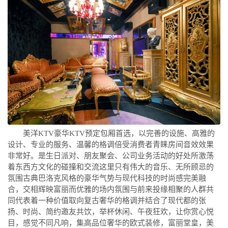
美洋KTV豪华KTV预定包厢首选，以完善的设施、高雅的
设计、专业的服务、温馨的格调倍受消费者青睐房间音效效果
非常好。是生日派对、朋友聚会、公司业务活动的好处所激荡
着东西方文化的碰撞和交流这里只有伟大的音乐、无所顾忌的
氛围古典巴洛克风格的豪华气势与现代科技的时尚感完美融
合，交相辉映富丽而优雅的场内氛围与前来投缘相聚的人群共
同代表着一种价值取向复古奢华的格调并结合了现代都的张
扬、时尚、简约邀友共饮，举杯休闲、午夜狂欢，让你赏心悦
目，感觉不同凡响，集高品位奢华的欧式装修，富丽堂皇，美