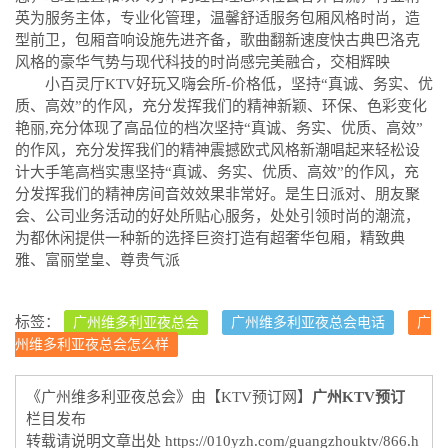
英为服务主体，专业化管理，温馨舒适服务包厢风格时尚，造
型前卫，包厢音响设施先进齐备，歌曲翻新速度快古典巴洛克
风格的豪华气势与现代科技的时尚感完美融合，交相辉映
小百灵厅KTV好玩又嗨会所-价格低，坚持“真诚、务实、优
质、高效”的作风，充分发挥我们的精神新颖、环保、色彩变化
艳丽,充分体现了高品位的档次坚持“真诚、务实、优质、高效”
的作风，充分发挥我们的精神震撼欧式风格新潮唱起来轻松设
计大手笔高档实惠坚持“真诚、务实、优质、高效”的作风，充
分发挥我们的精神房间音效效果非常好。是生日派对、朋友聚
会、公司业务活动的好处所贴心服务，处处引领时尚的潮流，
为都休闲提供一种新的选择巨资打造有超奢华包厢，精致典
雅、富丽堂皇、尊贵气派
标签：
广州维多利亚夜总会
广州维多利亚夜总会电话
广
州维多利亚夜总会怎么样
《广州维多利亚夜总会》由【KTV预订网】
广州KTV预订
栏目发布
转载请说明文章出处
https://010yzh.com/guangzhouktv/866.h