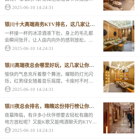
银川的夜生活一点都不比一线城市差，小编
2025-06-10 14:24:31
为大家盘点了“银川十大高档夜总会排行榜，
跟我一起了解银川夜生活&a...
银川十大高端商务KTV排名，这几家让你
迷
一杯接一杯的冰凉酒液下肚，身上的毛孔都
会瞬间张开，让人由内向外的感到放松，跳
进舞池和性感美女贴身热舞，寂寞的夜晚怎
2025-06-10 14:24:31
么能不好好玩乐呢？银川综合实力最强的十
佳夜总会，你去过几家？高端商务KTV排名
银川高端夜总会哪里好玩，这几家让你赞
一、银川...
不绝
愉快的气息充斥着整个舞池，耀眼的灯光闪
烁，红男绿女随着音乐摇摆，卡座时不时传
出几句行酒令，这就是来到银川最放松好玩
2025-06-10 14:24:31
的夜总会能看到的景象，一起来了解“银川高
端夜总会哪里好玩，这几家让...
银川夜总会排名，瞧瞧这份排行榜让你一
目了
夜幕降临，有许多小伙伴想要去轻松有趣的
地方放松呢？又能K歌又能喝酒聊天的KTV当
然是最佳选择啦！走进KTV就能感受到欢快
2025-06-10 14:24:31
气氛充满了整个包厢和大厅，接下来跟小编