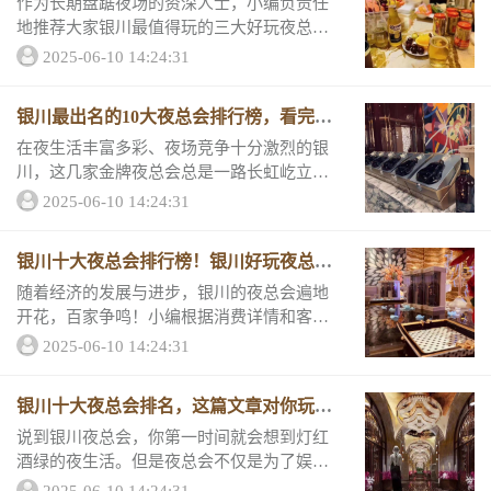
作为长期盘踞夜场的资深人士，小编负责任
地推荐大家银川最值得玩的三大好玩夜总
会，高端大气上档次，人气爆满是常态，更
2025-06-10 14:24:31
有超高性价比，和我一起看看它们的消费情
况和推荐理由！1、银川铭潮国际夜总会地址
银川最出名的10大夜总会排行榜，看完这
银川市兴庆...
篇
在夜生活丰富多彩、夜场竞争十分激烈的银
川，这几家金牌夜总会总是一路长虹屹立不
倒，高端大气的装修、美味的小吃、多样的
2025-06-10 14:24:31
好玩吸引了无数顾客。想知道它们的评分和
消费详情吗？一起来看。豪华一、银川华丽
银川十大夜总会排行榜！银川好玩夜总会
汇夜总会地...
信息
随着经济的发展与进步，银川的夜总会遍地
开花，百家争鸣！小编根据消费详情和客户
评分、包厢环境、酒水套餐和服务态度等信
2025-06-10 14:24:31
息千挑万选出了五家好玩的夜总会，一起来
了解它们的排名和推荐原因。一、银川玺豪
银川十大夜总会排名，这篇文章对你玩耍
国际夜总会...
非常
说到银川夜总会，你第一时间就会想到灯红
酒绿的夜生活。但是夜总会不仅是为了娱
乐，更多的是为了商务接待、宴请客户；对