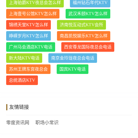
上海铂爵KTV夜总会怎么样
福州钻石年代KTV
上海壹号公馆KTV怎么样
武汉禾颐KTV怎么样
锦绣天堂KTV怎么样
济南悦互动式KTV会所
峥嵘岁月KTV怎么样
南昌凯悦娱乐KTV怎么样
广州马会酒店KTV电话
西安尊龙国际夜总会电话
新大陆KTV电话
南京金玲珑夜总会电话
苏州王牌东宫夜总会
国宾KTV电话
总统酒店KTV
友情链接
零度资讯网
职场小常识