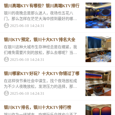
详情和评分吧！上榜KTV排名一银川铭都国
银川高端KTV有哪些？银川高端KTV排行
际KTV...
银川的夜晚总是那么迷人，夜场也五花八
门，那么怎样在茫茫大海中捞到最好的哪家
呢？跟小编一起来看看银川排名前10的这几
2025-06-10 14:24:31
家KTV的消费详情和评分吧！你一定可以在
里面找到答案！高端KTV排名一银川玺豪国
银川KTV预定，银川十大KTV排名大全
际KT...
在银川这种大城市生存神经总是在绷紧，我
们难免需要片刻的放松，那么去哪呢？当然
是KTV啦！银川排名前十的KTV总是让人惊
2025-06-10 14:24:31
喜满满，让你紧绷的神经得到抚慰和欢愉，
那么这十家KTV的消费详情和评分怎么样
银川哪家KTV好玩？十大KTV你错过了哪
呢？银...
在这样快节奏社会中谋生，找个夜场放松成
为不少人夜晚放松，发泄压力的选择，那么
在银川有哪些适合休闲释放压力的KTV呢？
2025-06-10 14:24:31
下面这十家绝对能满足你的需求，那么他们
的消费详情和评分怎么样呢？来看看吧好玩K
银川KTV排名，银川十大KTV排行榜
TV推...
银川作为一线城市，吃喝玩乐自然也少不了