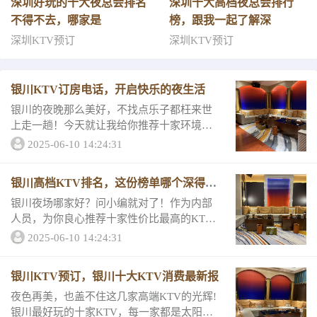
深圳好玩的十大夜总会排名
深圳十大高档夜总会排行
不得不去，哪家是
榜，跟我一起了解深
深圳KTV预订
深圳KTV预订
银川KTV订房电话，开启快乐的夜生活
银川的夜晚那么美好，不找点乐子都枉来世
上走一趟！今天就让我给你推荐十家环境很
好，设备的KTV吧，包你整个夜晚刺激不无
2025-06-10 14:24:31
聊！会不会很贵？绝对不会哦！来看看它们
的消费详情和评分吧！必去的KTV排名一银
银川高档KTV排名，这份榜单哪个深得你
川玺豪...
心
银川夜场哪家好？问小编就对了！作为内部
人员，为你良心推荐十家性价比最高的KT
V，花最少的钱享受最高端的服务说的就是这
2025-06-10 14:24:31
几家啦！和我一起来看看它们的消费详情和
评分，让寻欢不迷路！高档KTV排名一银川
银川KTV预订，银川十大KTV消费最新报
葡京豪...
夜色再美，也盖不住这几家高端KTV的光辉!
银川最好玩的十家KTV，每一家都是太阳月