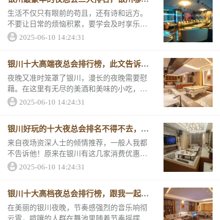
夜总
生活不仅只有眼前的苟且，还有诗和远方。
不要让日常的烦恼积累，要学会及时享乐和
放松？第一名银川金碧辉煌夜总会包厢消费
2025-06-10 14:24:31
指南小包最低酒水消1380——容纳 8人中包
最...
银川十大高端夜总会排行榜，此文告诉你
快乐
夜晚又准时笼罩了银川，漫长的夜晚需要慰
藉。在这里有无尽的美酒和美味的小吃，也
有让您一展歌喉的麦克风。银川最值得去的
2025-06-10 14:24:31
十大高端夜总会排行榜荐，内含评分和推荐
理由介绍。高端夜总会推荐一银川朗庭国际
银川好玩的十大夜总会排名不得不去，哪
夜总会推荐...
家是
来自夜场资深人士的倾情推荐，一般人我都
不告诉他！原来在银川有这几家消费优惠、
客户评分超高、包厢宽敞豪华又新鲜好玩的
2025-06-10 14:24:31
夜总会啊！快来看到底是哪一家上了榜，约
上朋友一起去打卡！TOP.1、银川朗庭国际夜
银川十大高档夜总会排行榜，跟我一起了
总会...
解银
在美丽的银川夜晚，节奏感强烈的音乐响彻
云霄，喧嚷的人群在舞池里随着节奏摇摆，