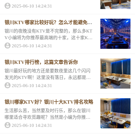
亮一样的存在，并且性价比非常高，就连挑
2025-06-10 14:24:31
剔的小编都非常满意哦，让我带你们看看它
们的消费详情和评分吧！银川KTV预订推荐
银川KTV哪家比较好玩？怎么才能避免踩
一...
雷
银川的夜晚没有KTV是不完整的，那么多KT
V小编将为你推荐最高端的十家，这十家KTV
服务很好，刺激劲爆，绝对能给你非一般的
2025-06-10 14:24:31
体验哦，那么一起来了解它们的消费详情和
评分吧！好玩KTV榜单一银川虹湾会所KT...
银川KTV排行榜，这篇文章告诉你
银川最好玩的地方还是要数夜里这几个闪闪
发光的KTV啊！这里没有落日，永远都是快
乐的白天！这十家KTV不论设备还是灯光都
2025-06-10 14:24:31
绝对高端，就连消费跟评分都超级有料哦，
一起来看看吧。银川KTV排行榜一银川星河
银川哪家KTV好？银川十大KTV排名攻略
商务...
生活那么苦，当然要及时行乐，那么在银川
哪里适合寻欢觅趣呢？当然是小编为你推荐
的这十家高端的KTV啊！它们不仅排名超
2025-06-10 14:24:31
前，而且生意火爆！一起来看看它们的消费