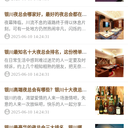
川好玩的三大KTV排名，来看看它们的评分
和消费情况吧。 银川好玩商务ktv排名第
银川夜总会哪家好，最好的夜总会都在这
一...
儿
夜幕降临，川流不息的道路终于得以休息片
刻，可有一处地方仍然热闹非凡，闪烁的灯
光照射在每个人的脸上，人们都随着音乐摇
2025-06-10 14:24:31
摆，快乐兴奋的气氛充斥着整个舞池。银川
最好是三大夜总会推荐，跟着小编来了解他
银川最知名十大夜总会排名，这份榜单肯
们的评分和...
定包
在日常生活中感到难过迷茫的人一定要及时
倾诉，约上几个相知相熟的朋友，把无奈和
失意倾注在酒杯咽下肚无疑是最好的放松方
2025-06-10 14:24:31
式了，银川这几家夜总会比较高端，无论你
是商务接待朋友、客户，都是很有面子。一
银川高端夜总会有哪些？银川十大夜总会
起来看看&...
最强
银川的夜，渴望爱情的人来一场激情吧，失
意的人来一次放纵吧，快乐的人一起分享
吧，寂寞的人加入狂欢吧，夜总会就是娱乐
2025-06-10 14:24:31
最佳的平台，“银川高端夜总会有哪些？银川
十大夜总会最强排名&...
银川最豪华的夜总会三大排名，银川哪家