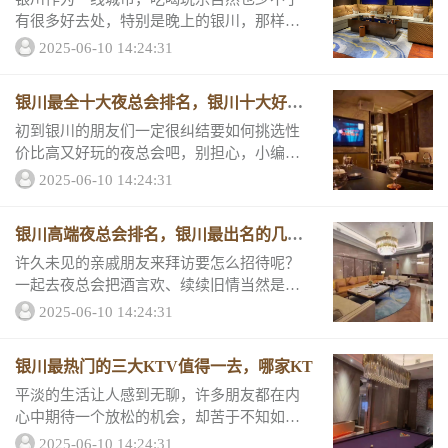
有很多好去处，特别是晚上的银川，那样迷
人又可爱，为了让你不在花花世界中迷路，
2025-06-10 14:24:31
让小编做你的向导，为你推荐十家值得一去
的KTV，让我们一起来看看他们的消费详情
银川最全十大夜总会排名，银川十大好玩
和评分吧...
夜总
初到银川的朋友们一定很纠结要如何挑选性
价比高又好玩的夜总会吧，别担心，小编根
据客户评分、消费情况等情况整理出了一份
2025-06-10 14:24:31
银川排行前十的夜总会攻略，春节刚好可以
和小伙伴们去打卡，一起来看。1、银川金碧
银川高端夜总会排名，银川最出名的几家
辉煌夜总...
夜总
许久未见的亲戚朋友来拜访要怎么招待呢？
一起去夜总会把酒言欢、续续旧情当然是最
好的选择！特别推荐银川三大高端夜总会排
2025-06-10 14:24:31
名，内含包厢消费情况和店铺详情介绍！非
常靠。 1、银川鼎红娱乐夜总会包厢消费价
银川最热门的三大KTV值得一去，哪家KT
格 ...
平淡的生活让人感到无聊，许多朋友都在内
心中期待一个放松的机会，却苦于不知如何
挑选娱乐场所。小编贴心地为大家整理了银
2025-06-10 14:24:31