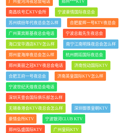
广州星河湾夜总会电话
郑州***KTV
南昌玖号汇KTV会所
宁波豪情国际夜总会
苏州缤纷年代夜总会怎么样
合肥星辉一号KTV夜总会
广州莱宾斯基夜总会电话
宁波总裁先生夜总会
海口宝华酒店KTV怎么样
南宁江南明珠夜总会怎么样
郑州星海岸夜总会怎么样
杭州朗廷国际夜总会
郑州美丽之冠KTV夜总会电话
济南悦动国际KTV
合肥王府一号夜总会
济南英皇国际KTV怎么样
宁波世纪天煌夜总会电话
深圳天壹会国际俱乐部怎么样
无锡香港会KTV夜总会怎么样
深圳御景皇朝KTV
豪情会所KTV
宁波银河CLUB KTV
郑州弘盛国际KTV
广州皇码KTV