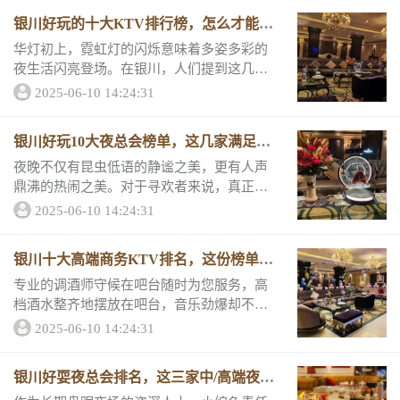
一起走进银川三大高端夜总会且说说三大夜
银川好玩的十大KTV排行榜，怎么才能避
总会...
免
华灯初上，霓虹灯的闪烁意味着多姿多彩的
夜生活闪亮登场。在银川，人们提到这几家K
TV总是赞不绝口，又有优惠透明的价格和超
2025-06-10 14:24:31
高评分，一起来看“银川好玩的十大KTV排行
榜，怎么才能避免踩雷...
银川好玩10大夜总会榜单，这几家满足你
的
夜晚不仅有昆虫低语的静谧之美，更有人声
鼎沸的热闹之美。对于寻欢者来说，真正的
生活才刚开始。可以K歌喝酒、热舞玩牌的夜
2025-06-10 14:24:31
总会就是最佳选项。一起来了解银川排名前
五必玩的夜总会介绍。1.银川葡京豪庭夜总
银川十大高端商务KTV排名，这份榜单不
会 2...
会
专业的调酒师守候在吧台随时为您服务，高
档酒水整齐地摆放在吧台，音乐劲爆却不刺
耳，这就是银川十佳夜总会的景象。这么高
2025-06-10 14:24:31
档的夜总会消费很高吗？当然不是！和我一
起看它们的消费情况和客户点评你就明白。
银川好耍夜总会排名，这三家中/高端夜总
推荐一银川...
会