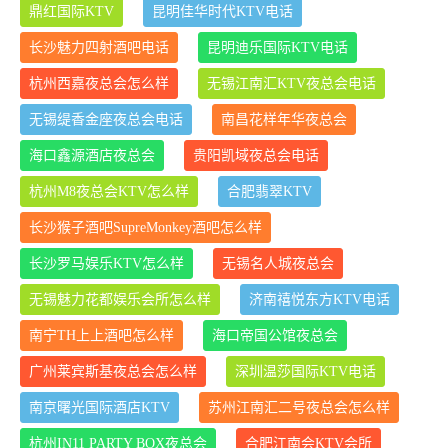
鼎红国际KTV
昆明佳华时代KTV电话
长沙魅力四射酒吧电话
昆明迪乐国际KTV电话
杭州西嘉夜总会怎么样
无锡江南汇KTV夜总会电话
无锡缇香金座夜总会电话
南昌花样年华夜总会
海口鑫源酒店夜总会
贵阳凯域夜总会电话
杭州M8夜总会KTV怎么样
合肥翡翠KTV
长沙猴子酒吧SupreMonkey酒吧怎么样
长沙罗马娱乐KTV怎么样
无锡名人城夜总会
无锡魅力花都娱乐会所怎么样
济南禧悦东方KTV电话
南宁TH上上酒吧怎么样
海口帝国公馆夜总会
广州莱宾斯基夜总会怎么样
深圳温莎国际KTV电话
南京曙光国际酒店KTV
苏州江南汇二号夜总会怎么样
杭州IN11 PARTY BOX夜总会
合肥江南会KTV会所