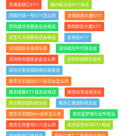
无锡金颐汇KTV
福州新冶会KTV电话
济南环球一号KTV怎么样
济南新闻大厦KTV
贵阳盛世花都夜总会电话
贵阳鲜花大厦KTV
北京东方美爵夜总会电话
名帝会KTV
深圳国色天香俱乐部
深圳缤纷年代夜总会
深圳帝龙城夜总会怎么样
深圳宝丽娱乐会所
深圳天壹会国际俱乐部电话
南京天丰酒店KTV夜总会怎么样
南京缘曼KTV夜总会电话
南京白宫会夜总会
南京晚妆国际夜总会
南京汇豪国际夜总会
南京天京国际ktv会所怎么样
南京蓝梦娱乐会所电话
南京王府壹号KTV怎么样
南京金色年华KTV电话
苏州凯旋门夜总会
苏州江南汇二号夜总会电话