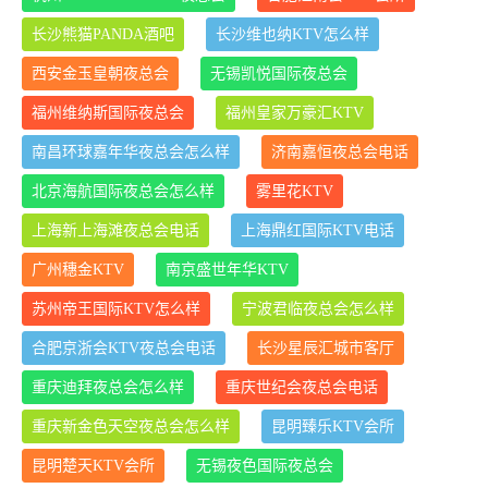
长沙熊猫PANDA酒吧
长沙维也纳KTV怎么样
西安金玉皇朝夜总会
无锡凯悦国际夜总会
福州维纳斯国际夜总会
福州皇家万豪汇KTV
南昌环球嘉年华夜总会怎么样
济南嘉恒夜总会电话
北京海航国际夜总会怎么样
雾里花KTV
上海新上海滩夜总会电话
上海鼎红国际KTV电话
广州穗金KTV
南京盛世年华KTV
苏州帝王国际KTV怎么样
宁波君临夜总会怎么样
合肥京浙会KTV夜总会电话
长沙星辰汇城市客厅
重庆迪拜夜总会怎么样
重庆世纪会夜总会电话
重庆新金色天空夜总会怎么样
昆明臻乐KTV会所
昆明楚天KTV会所
无锡夜色国际夜总会