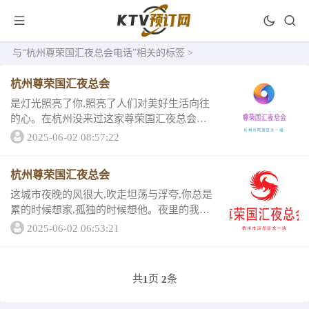
与
“杭州尊荣国汇夜总会电话”
相关的标签 >
杭州尊荣国汇夜总会
是灯光照亮了你,照亮了人们对美好生活向往
的心。在杭州没来过这家尊荣国汇夜总会的
话实在太可惜了，看完小编尊荣国汇夜总会
2025-06-02 08:57:22
的介绍，就打电话给朋友约起来吧！杭州尊
荣国汇夜总会专心做高品质服务致力于给客
杭州尊荣国汇夜总会
户带来不...
这城市夜晚的风很大,吹走坦荡与浮夸,你总是
累的时候想家,孤独的时候想他。夜里的我们
总是思绪万千，那不如找个地方打断这些胡
2025-06-02 06:53:21
思乱想吧！不要为无为的担心买单！去一家
顶级的ktv用歌和酒打断烦人的思绪吧！接
下...
共
页
条
1
2