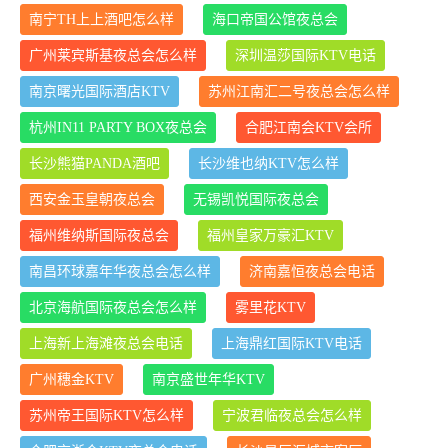
南宁TH上上酒吧怎么样
海口帝国公馆夜总会
广州莱宾斯基夜总会怎么样
深圳温莎国际KTV电话
南京曙光国际酒店KTV
苏州江南汇二号夜总会怎么样
杭州IN11 PARTY BOX夜总会
合肥江南会KTV会所
长沙熊猫PANDA酒吧
长沙维也纳KTV怎么样
西安金玉皇朝夜总会
无锡凯悦国际夜总会
福州维纳斯国际夜总会
福州皇家万豪汇KTV
南昌环球嘉年华夜总会怎么样
济南嘉恒夜总会电话
北京海航国际夜总会怎么样
雾里花KTV
上海新上海滩夜总会电话
上海鼎红国际KTV电话
广州穗金KTV
南京盛世年华KTV
苏州帝王国际KTV怎么样
宁波君临夜总会怎么样