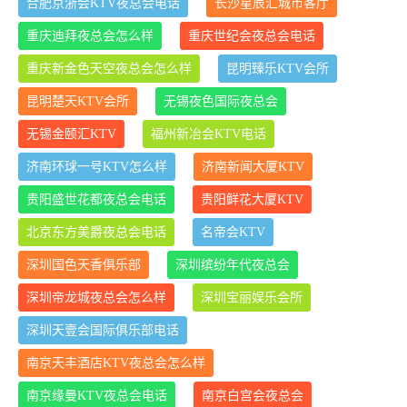
合肥京浙会KTV夜总会电话
长沙星辰汇城市客厅
重庆迪拜夜总会怎么样
重庆世纪会夜总会电话
重庆新金色天空夜总会怎么样
昆明臻乐KTV会所
昆明楚天KTV会所
无锡夜色国际夜总会
无锡金颐汇KTV
福州新冶会KTV电话
济南环球一号KTV怎么样
济南新闻大厦KTV
贵阳盛世花都夜总会电话
贵阳鲜花大厦KTV
北京东方美爵夜总会电话
名帝会KTV
深圳国色天香俱乐部
深圳缤纷年代夜总会
深圳帝龙城夜总会怎么样
深圳宝丽娱乐会所
深圳天壹会国际俱乐部电话
南京天丰酒店KTV夜总会怎么样
南京缘曼KTV夜总会电话
南京白宫会夜总会