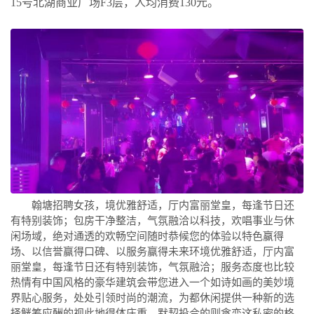
15号北湖商业广场F3层，人均消费130元。
翰塘招聘女孩，境优雅舒适，厅内富丽堂皇，每逢节日还
有特别装饰；包房干净整洁，气氛融洽以科技，欢唱事业与休
闲场域，绝对通透的欢畅空间随时恭候您的体验以特色赢得
场、以信誉赢得口碑、以服务赢得未来环境优雅舒适，厅内富
丽堂皇，每逢节日还有特别装饰，气氛融洽；服务态度也比较
热情有中国风格的豪华建筑会带您进入一个如诗如画的美妙境
界贴心服务，处处引领时尚的潮流，为都休闲提供一种新的选
择觥筹应酬的视此地得体庄重，默契投合的则贪恋这私密的格