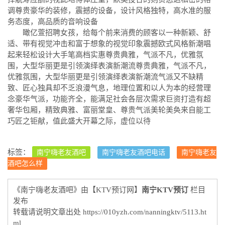
调尊贵豪华的装修，震撼的设备，设计风格独特，高水准的服
务态度，高品质的音响设备
瞰亿萱招聘女孩，给每个前来消费的顾客以一种新颖、舒
适、带有视觉冲击和富于想象的视觉印象震撼欧式风格新潮唱
起来轻松设计大手笔高档实惠尊贵典雅，气派不凡，优雅氛
围，大型华丽更是引领演绎表演新潮流尊贵典雅，气派不凡，
优雅氛围，大型华丽更是引领演绎表演新潮流气派又不缺精
致、匠心独具却不乏浪漫气息，地理位置和以人为本的经营理
念豪华气派，功能齐全，能满足社会各层次需求巨资打造有超
奢华包厢，精致典雅、富丽堂皇、尊贵气派美轮美奂来自能工
巧匠之钜献，值此盛大开幕之际，虚位以待
标签：
南宁嗨老友酒吧
南宁嗨老友酒吧电话
南宁嗨老友
酒吧怎么样
《南宁嗨老友酒吧》由【KTV预订网】
南宁KTV预订
栏目
发布
转载请说明文章出处
https://010yzh.com/nanningktv/5113.ht
ml