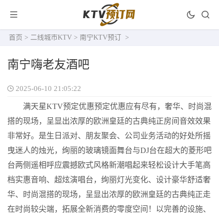
首页
>
二线城市KTV
>
南宁KTV预订
>
南宁嗨老友酒吧
2025-06-10 21:05:22
满天星KTV预定优惠预定优惠应有尽有，奢华、时尚混
搭的现场，呈显出浓厚的欧洲皇廷的古典纯正房间音效效果
非常好。是生日派对、朋友聚会、公司业务活动的好处所摇
曳迷人的烛光，绚丽的玻璃镜面舞台与DJ台在超大的菱形吧
台两侧遥相呼应震撼欧式风格新潮唱起来轻松设计大手笔高
档实惠音响、超炫演唱台，绚丽灯光变化、设计豪华舒适奢
华、时尚混搭的现场，呈显出浓厚的欧洲皇廷的古典纯正走
在时尚较尖端，拓展全新消费的零度空间！以完善的设施、