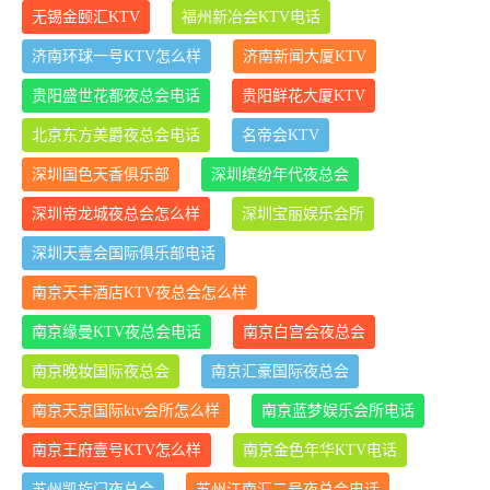
无锡金颐汇KTV
福州新冶会KTV电话
济南环球一号KTV怎么样
济南新闻大厦KTV
贵阳盛世花都夜总会电话
贵阳鲜花大厦KTV
北京东方美爵夜总会电话
名帝会KTV
深圳国色天香俱乐部
深圳缤纷年代夜总会
深圳帝龙城夜总会怎么样
深圳宝丽娱乐会所
深圳天壹会国际俱乐部电话
南京天丰酒店KTV夜总会怎么样
南京缘曼KTV夜总会电话
南京白宫会夜总会
南京晚妆国际夜总会
南京汇豪国际夜总会
南京天京国际ktv会所怎么样
南京蓝梦娱乐会所电话
南京王府壹号KTV怎么样
南京金色年华KTV电话
苏州凯旋门夜总会
苏州江南汇二号夜总会电话