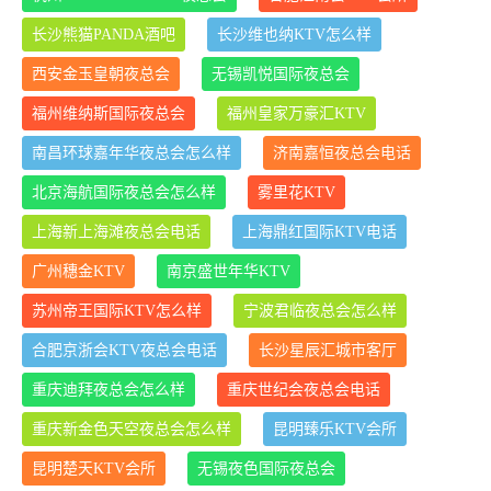
长沙熊猫PANDA酒吧
长沙维也纳KTV怎么样
西安金玉皇朝夜总会
无锡凯悦国际夜总会
福州维纳斯国际夜总会
福州皇家万豪汇KTV
南昌环球嘉年华夜总会怎么样
济南嘉恒夜总会电话
北京海航国际夜总会怎么样
雾里花KTV
上海新上海滩夜总会电话
上海鼎红国际KTV电话
广州穗金KTV
南京盛世年华KTV
苏州帝王国际KTV怎么样
宁波君临夜总会怎么样
合肥京浙会KTV夜总会电话
长沙星辰汇城市客厅
重庆迪拜夜总会怎么样
重庆世纪会夜总会电话
重庆新金色天空夜总会怎么样
昆明臻乐KTV会所
昆明楚天KTV会所
无锡夜色国际夜总会