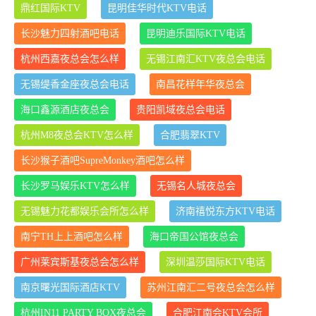
鼎红国际KTV
昆明佳华时代KTV电话
长沙魅力四射酒吧电话
昆明迪乐国际KTV电话
杭州西嘉夜总会怎么样
无锡江南汇KTV夜总会电话
无锡缇香金座夜总会电话
南昌花样年华夜总会
海口鑫源酒店夜总会
贵阳凯域夜总会电话
杭州M8夜总会KTV怎么样
合肥翡翠KTV
长沙猴子酒吧SupreMonkey酒吧怎么样
长沙罗马娱乐KTV怎么样
无锡名人城夜总会
无锡魅力花都娱乐会所怎么样
济南禧悦东方KTV电话
南宁TH上上酒吧怎么样
海口帝国公馆夜总会
广州莱宾斯基夜总会怎么样
深圳温莎国际KTV电话
南京曙光国际酒店KTV
苏州江南汇二号夜总会怎么样
杭州IN11 PARTY BOX夜总会
合肥江南会KTV会所