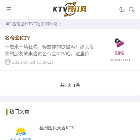
与
“名帝会KTV”
相关的标签 >
名帝会KTV
不想来一场狂欢，释放你的欲望吗？那么夜
晚的朋友就来这家名帝会KTV吧，这里绝对
气氛劲爆，那么接下来就跟小编一起看看名
2025-05-28 13:09:21
帝会KTV的消费详情1、名帝会KTV一名帝会
KTV包厢消费精致小包消费满1180送代...
共
页
条
1
1
热门文章
福州国色天香KTV