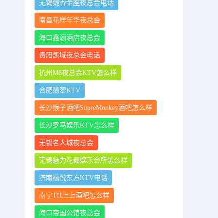
无锡缇香金座夜总会电话
南昌花样年华夜总会
海口鑫源酒店夜总会
贵阳凯域夜总会电话
杭州M8夜总会KTV怎么样
合肥翡翠KTV
长沙猴子酒吧SupreMonkey酒吧怎么样
长沙罗马娱乐KTV怎么样
无锡名人城夜总会
无锡魅力花都娱乐会所怎么样
济南禧悦东方KTV电话
南宁TH上上酒吧怎么样
海口帝国公馆夜总会