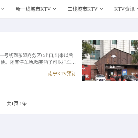
新一线城市KTV
二线城市KTV
KTV资讯
一号线到东盟商务区C出口,出来以后
方便。还有停车场,喝完酒了可以把车停
南宁KTV预订
共
页
条
1
1