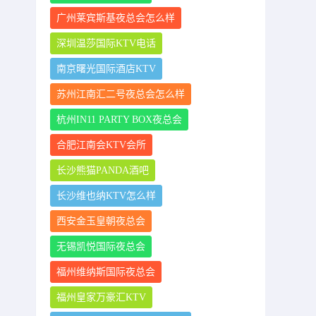
广州莱宾斯基夜总会怎么样
深圳温莎国际KTV电话
南京曙光国际酒店KTV
苏州江南汇二号夜总会怎么样
杭州IN11 PARTY BOX夜总会
合肥江南会KTV会所
长沙熊猫PANDA酒吧
长沙维也纳KTV怎么样
西安金玉皇朝夜总会
无锡凯悦国际夜总会
福州维纳斯国际夜总会
福州皇家万豪汇KTV