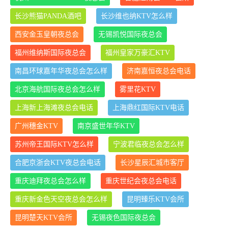
长沙熊猫PANDA酒吧
长沙维也纳KTV怎么样
西安金玉皇朝夜总会
无锡凯悦国际夜总会
福州维纳斯国际夜总会
福州皇家万豪汇KTV
南昌环球嘉年华夜总会怎么样
济南嘉恒夜总会电话
北京海航国际夜总会怎么样
雾里花KTV
上海新上海滩夜总会电话
上海鼎红国际KTV电话
广州穗金KTV
南京盛世年华KTV
苏州帝王国际KTV怎么样
宁波君临夜总会怎么样
合肥京浙会KTV夜总会电话
长沙星辰汇城市客厅
重庆迪拜夜总会怎么样
重庆世纪会夜总会电话
重庆新金色天空夜总会怎么样
昆明臻乐KTV会所
昆明楚天KTV会所
无锡夜色国际夜总会