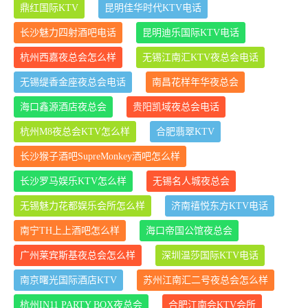
鼎红国际KTV
昆明佳华时代KTV电话
长沙魅力四射酒吧电话
昆明迪乐国际KTV电话
杭州西嘉夜总会怎么样
无锡江南汇KTV夜总会电话
无锡缇香金座夜总会电话
南昌花样年华夜总会
海口鑫源酒店夜总会
贵阳凯域夜总会电话
杭州M8夜总会KTV怎么样
合肥翡翠KTV
长沙猴子酒吧SupreMonkey酒吧怎么样
长沙罗马娱乐KTV怎么样
无锡名人城夜总会
无锡魅力花都娱乐会所怎么样
济南禧悦东方KTV电话
南宁TH上上酒吧怎么样
海口帝国公馆夜总会
广州莱宾斯基夜总会怎么样
深圳温莎国际KTV电话
南京曙光国际酒店KTV
苏州江南汇二号夜总会怎么样
杭州IN11 PARTY BOX夜总会
合肥江南会KTV会所