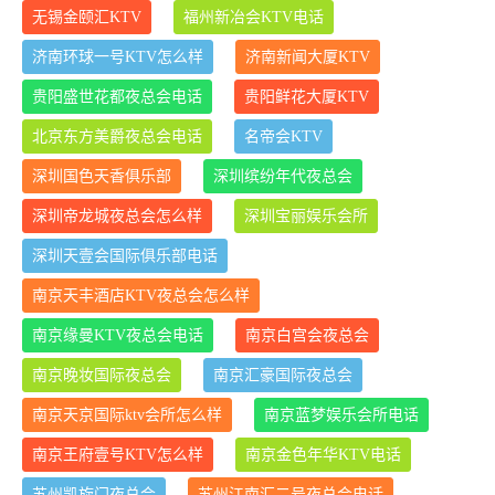
无锡金颐汇KTV
福州新冶会KTV电话
济南环球一号KTV怎么样
济南新闻大厦KTV
贵阳盛世花都夜总会电话
贵阳鲜花大厦KTV
北京东方美爵夜总会电话
名帝会KTV
深圳国色天香俱乐部
深圳缤纷年代夜总会
深圳帝龙城夜总会怎么样
深圳宝丽娱乐会所
深圳天壹会国际俱乐部电话
南京天丰酒店KTV夜总会怎么样
南京缘曼KTV夜总会电话
南京白宫会夜总会
南京晚妆国际夜总会
南京汇豪国际夜总会
南京天京国际ktv会所怎么样
南京蓝梦娱乐会所电话
南京王府壹号KTV怎么样
南京金色年华KTV电话
苏州凯旋门夜总会
苏州江南汇二号夜总会电话