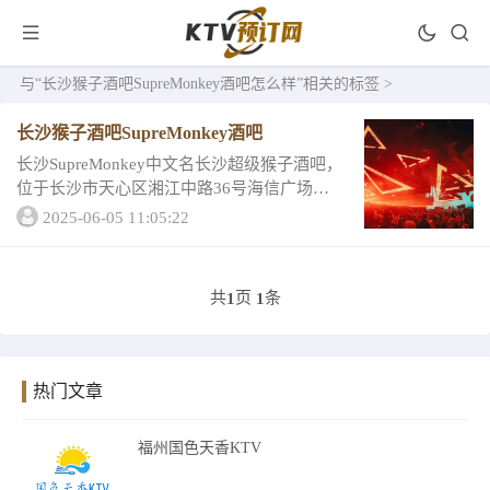
与
“长沙猴子酒吧SupreMonkey酒吧怎么样”
相关的标签 >
长沙猴子酒吧SupreMonkey酒吧
长沙SupreMonkey中文名长沙超级猴子酒吧，
位于长沙市天心区湘江中路36号海信广场三
楼，如果娱乐是这个城市的灵魂，那么酒吧
2025-06-05 11:05:22
文化便是长沙的一张名片，长沙是中国著名
的夜文化城市之一，拥有全国闻名的丰...
共
页
条
1
1
热门文章
福州国色天香KTV