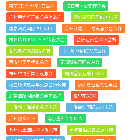
南宁TH上上酒吧怎么样
海口帝国公馆夜总会
广州莱宾斯基夜总会怎么样
深圳温莎国际KTV电话
南京曙光国际酒店KTV
苏州江南汇二号夜总会怎么样
杭州IN11 PARTY BOX夜总会
合肥江南会KTV会所
长沙熊猫PANDA酒吧
长沙维也纳KTV怎么样
西安金玉皇朝夜总会
无锡凯悦国际夜总会
福州维纳斯国际夜总会
福州皇家万豪汇KTV
南昌环球嘉年华夜总会怎么样
济南嘉恒夜总会电话
北京海航国际夜总会怎么样
雾里花KTV
上海新上海滩夜总会电话
上海鼎红国际KTV电话
广州穗金KTV
南京盛世年华KTV
苏州帝王国际KTV怎么样
宁波君临夜总会怎么样