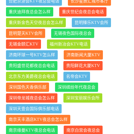
合肥京浙会KTV夜总会电话
长沙星辰汇城市客厅
重庆迪拜夜总会怎么样
重庆世纪会夜总会电话
重庆新金色天空夜总会怎么样
昆明臻乐KTV会所
昆明楚天KTV会所
无锡夜色国际夜总会
无锡金颐汇KTV
福州新冶会KTV电话
济南环球一号KTV怎么样
济南新闻大厦KTV
贵阳盛世花都夜总会电话
贵阳鲜花大厦KTV
北京东方美爵夜总会电话
名帝会KTV
深圳国色天香俱乐部
深圳缤纷年代夜总会
深圳帝龙城夜总会怎么样
深圳宝丽娱乐会所
深圳天壹会国际俱乐部电话
南京天丰酒店KTV夜总会怎么样
南京缘曼KTV夜总会电话
南京白宫会夜总会