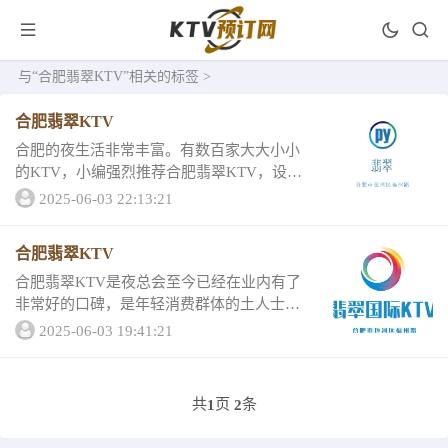
与
“合肥翡翠KTV”
相关的标签 >
合肥翡翠KTV
合肥的夜生活非常丰富。有数百家大大小小
的KTV，小编强烈推荐合肥翡翠KTV，设备
设施好，包厢风格棒。让我们一起来看看合
2025-06-03 22:13:21
肥翡翠KTV的详情介绍吧1、合肥翡翠KTV舞
池的震感十足非常贴合音乐优质的服务，内...
合肥翡翠KTV
合肥翡翠KTV是夜总会至今已经在业内有了
非常好的口碑，是年轻消费群体的土人士招
待对方，往往不虚此行。心动不如行动，如
2025-06-03 19:41:21
果朋友们喜欢就快点去玩耍娱乐一番吧！合
肥翡翠KTV点评NO.1.整个会所的设计风格
我...
共
页
条
1
2