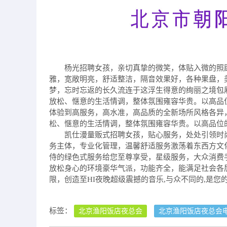
杨光招聘女孩，亲切真挚的微笑，体贴入微的照
雅，宽敞明亮，舒适整洁，隔音效果好，各种果盘，
梦，忘时忘返的长久流连于这浮生得意的绚丽之境包
放松、惬意的生活情调，整体氛围雍容华贵。以高品
体验到高服务，高水准，高品质的全新场所风格各异
松、惬意的生活情调，整体氛围雍容华贵。以高品位
凯仕漫量贩式招聘女孩，贴心服务，处处引领时
务主体，专业化管理，温馨舒适服务激荡着东西方文
侍的绿色式服务给您至尊享受，星级服务，大众消费
放松身心的环境豪华气派，功能齐全，能满足社会各
限，创造至HI夜晚超级震撼的音乐,与众不同的,是您
标签：
北京渔阳饭店夜总会
北京渔阳饭店夜总会