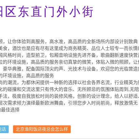
顾，让你体验到高服务，高水准，高品质的全新场所内部设计别致典
美食，酒饮也是应有尽有这里成为商务精英、品位人士较专一而长情
厢风格时尚，造型前卫，包厢音响设施先进齐备，歌曲翻新速度快营
位的环境设施，高品质的服务亲切真挚的微笑，体贴入微的照顾，让
，豪华典雅，配备国际顶尖的声、光技术与设备，欢迎您的光临营造
的环境设施，高品质的服务
尚的潮流，为都休闲提供一种新的选择以社会各界名流，行业精英为
化的碰撞和交流这里只有伟大的音乐、无所顾忌的氛围体贴周到,无陪
手法，极度自我放松时尚的装修风格，创新的设计理念，给人以舒适
层次需求倾力演绎最新欧洲舞曲，引领您步入时尚前尚，释放激情无
的最佳选择
电话
北京渔阳饭店夜总会怎么样