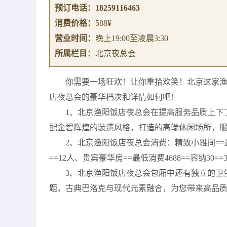
预订电话：
18259116463
消费价格：
588¥
营业时间：
晚上19:00至凌晨3:30
所属栏目：
北京夜总会
你需要一场狂欢！让你重拾欢笑！北京这家
店夜总会的豪华档次和详情如何吧！
1、北京渔阳饭店夜总会在提高服务品质上下
配金碧辉煌的装潢风格，打造的高端休闲场所，
2、北京渔阳饭店夜总会消费：精致小雅间==最低消
==12人、贵宾豪华房==最低消费4688==容纳30==
3、北京渔阳饭店夜总会包厢中还有独立的卫
题，古典巴洛克与现代元素融合，为您带来高品