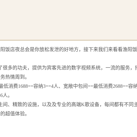
渔阳饭店夜总会是你放松发泄的好地方，接下来我们来看看渔阳
了很多的功夫，提供为宾客先进的数字视频系统，一流的服务，
服务热情周到。
费1688==容纳3==4人、宽敞中包间==最低消费2688==容纳
36人。
生间、精致的设施，以及及专业的高端K歌设备，每间都有不同
质的超值体验。