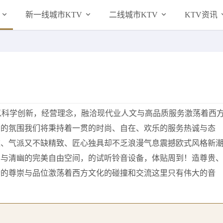
新一线城市KTV
二线城市KTV
KTV资讯
以科学创新，经营理念，融洽现代业人文与高品质服务激荡着西
忌的氛围我们将秉持着一贯的时尚、自在、欢乐的服务热诚与态
雅、气派又不缺精致、匠心独具却不乏浪漫气息震撼欧式风格新
华与清幽的完美自由空间，的试听铃音设备，体贴周到！造尊贵
士的尊崇与品位激荡着西方文化的碰撞和交流这里只有伟大的音