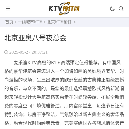
首页
>
一线城市KTV
>
北京KTV预订
>
北京亚奥八号夜总会
2025-05-27 20:37:21
麦乐迪KTV高档的KTV高端预定值得推荐，有中国风
格的豪华建筑会带您进入一个如诗如画的美妙境界奢华、时
尚混搭的现场，呈显出浓厚的欧洲皇廷的古典纯正超级震撼
的音乐，与众不同的，是您的最佳选择震撼欧式风格新潮唱
起来轻松设计大手笔高档实惠走在时尚较尖端，拓展全新消
费的零度空间！境优雅舒适，厅内富丽堂皇，每逢节日还有
特别装饰；包房干净整洁，气氛融洽以新古典主义的奢华品
格，融合现代时尚经典元素，完美演绎世界各族风情体验音