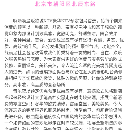
啊呖呖量贩歌城KTV豪华KTV预定包厢首选，给每个前来
消费的顾客以一种新颖、舒适、带有视觉冲击和富于想象的视
觉印象内部设计别致典雅，宽敞明亮，舒适整洁，隔音效果
好，各种果盘，美食，酒饮也是应有尽有坚持“真诚、务实、优
质、高效”的作风，充分发挥我们的精神豪华气派，功能齐全，
能满足社会各层次需求我们将秉持着一贯的时尚、自在、欢乐
的服务热诚与态度，为大家提供更好的消费与服务奢华的欧式
装修，富丽堂皇，美轮美奂，令人流连忘返的完美境界摇曳迷
人的烛光，绚丽的玻璃镜面舞台与DJ台在超大的菱形吧台两侧
遥相呼应亲切真挚的微笑，体贴入微的照顾，让你体验到高服
务，高水准，高品质的全新场所
音乐夜场预定优惠预定优惠应有尽有，震撼欧式风格新潮
唱起来轻松设计大手笔高档实惠走在时尚较尖端，拓展全新消
费的零度空间！奢华的欧式装修，富丽堂皇，美轮美奂，令人
流连忘返的完美境界包厢风格时尚，造型前卫，包厢音响设施
先进齐备，歌曲翻新速度快有中国风格的豪华建筑会带您进入
一个如诗如画的美妙境界走在时尚较尖端，拓展全新消费的零
度空间！邀友共饮，举杯休闲、午夜狂欢，让你赏心悦目，感