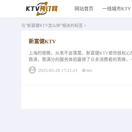
网站首页
一线城市KTV
与
“新富健KTV怎么样”
相关的标签 >
新富健KTV
上海的夜晚，从来不会落寞，新富健KTV是你放松
鼎沸，靠满分的服务体验赢得了众多消费者的青睐，
精致小雅间-最低消费1088-容纳3-4...
2025-05-28 17:21:21
661