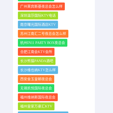
广州莱宾斯基夜总会怎么样
深圳温莎国际KTV电话
南京曙光国际酒店KTV
苏州江南汇二号夜总会怎么样
杭州IN11 PARTY BOX夜总会
合肥江南会KTV会所
长沙熊猫PANDA酒吧
长沙维也纳KTV怎么样
西安金玉皇朝夜总会
无锡凯悦国际夜总会
福州维纳斯国际夜总会
福州皇家万豪汇KTV