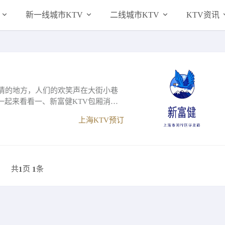
新一线城市KTV
二线城市KTV
KTV资讯
心情的地方，人们的欢笑声在大街小巷
一起来看看一、新富健KTV包厢消费
上海KTV预订
共
页
条
1
1