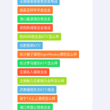
无锡缇香金座夜总会电话
南昌花样年华夜总会
海口鑫源酒店夜总会
贵阳凯域夜总会电话
杭州M8夜总会KTV怎么样
合肥翡翠KTV
长沙猴子酒吧SupreMonkey酒吧怎么样
长沙罗马娱乐KTV怎么样
无锡名人城夜总会
无锡魅力花都娱乐会所怎么样
济南禧悦东方KTV电话
南宁TH上上酒吧怎么样
海口帝国公馆夜总会