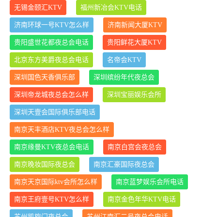
无锡金颐汇KTV
福州新冶会KTV电话
济南环球一号KTV怎么样
济南新闻大厦KTV
贵阳盛世花都夜总会电话
贵阳鲜花大厦KTV
北京东方美爵夜总会电话
名帝会KTV
深圳国色天香俱乐部
深圳缤纷年代夜总会
深圳帝龙城夜总会怎么样
深圳宝丽娱乐会所
深圳天壹会国际俱乐部电话
南京天丰酒店KTV夜总会怎么样
南京缘曼KTV夜总会电话
南京白宫会夜总会
南京晚妆国际夜总会
南京汇豪国际夜总会
南京天京国际ktv会所怎么样
南京蓝梦娱乐会所电话
南京王府壹号KTV怎么样
南京金色年华KTV电话
苏州凯旋门夜总会
苏州江南汇二号夜总会电话