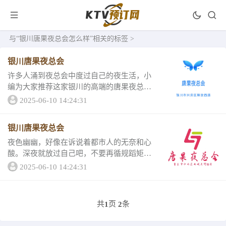
与
“银川唐果夜总会怎么样”
相关的标签 >
银川唐果夜总会
许多人涌到夜总会中度过自己的夜生活，小
编为大家推荐这家银川的高端的唐果夜总
会，让我们跟随着音乐舞动吧！还有详情和
2025-06-10 14:24:31
口碑评分，绝对不坑人。银川唐果夜总会包
厢消费精致小包最低消费1680容纳人数、精
银川唐果夜总会
致中包最...
夜色幽幽，好像在诉说着都市人的无奈和心
酸。深夜就放过自己吧，不要再循规蹈矩，
不要畏手畏脚，来银川唐果夜总会给自己一
2025-06-10 14:24:31
夜欢愉！银川唐果夜总会消费详情和评分为
你献上银川唐果夜总会荐理由银川唐果夜总
会无疑是资...
共
页
条
1
2