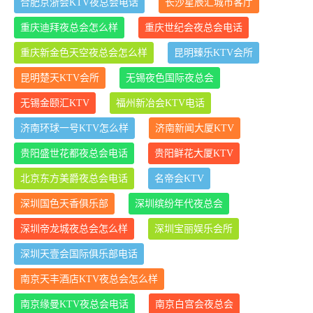
合肥京浙会KTV夜总会电话
长沙星辰汇城市客厅
重庆迪拜夜总会怎么样
重庆世纪会夜总会电话
重庆新金色天空夜总会怎么样
昆明臻乐KTV会所
昆明楚天KTV会所
无锡夜色国际夜总会
无锡金颐汇KTV
福州新冶会KTV电话
济南环球一号KTV怎么样
济南新闻大厦KTV
贵阳盛世花都夜总会电话
贵阳鲜花大厦KTV
北京东方美爵夜总会电话
名帝会KTV
深圳国色天香俱乐部
深圳缤纷年代夜总会
深圳帝龙城夜总会怎么样
深圳宝丽娱乐会所
深圳天壹会国际俱乐部电话
南京天丰酒店KTV夜总会怎么样
南京缘曼KTV夜总会电话
南京白宫会夜总会