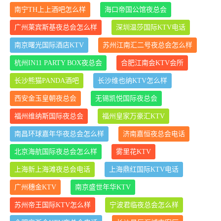
南宁TH上上酒吧怎么样
海口帝国公馆夜总会
广州莱宾斯基夜总会怎么样
深圳温莎国际KTV电话
南京曙光国际酒店KTV
苏州江南汇二号夜总会怎么样
杭州IN11 PARTY BOX夜总会
合肥江南会KTV会所
长沙熊猫PANDA酒吧
长沙维也纳KTV怎么样
西安金玉皇朝夜总会
无锡凯悦国际夜总会
福州维纳斯国际夜总会
福州皇家万豪汇KTV
南昌环球嘉年华夜总会怎么样
济南嘉恒夜总会电话
北京海航国际夜总会怎么样
雾里花KTV
上海新上海滩夜总会电话
上海鼎红国际KTV电话
广州穗金KTV
南京盛世年华KTV
苏州帝王国际KTV怎么样
宁波君临夜总会怎么样