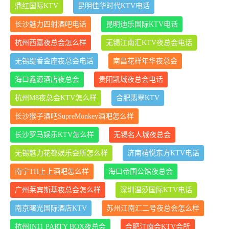
鼎红国际KTV
昆明佳华时代KTV电话
长沙魅力四射酒吧电话
昆明迪乐国际KTV电话
杭州西嘉夜总会怎么样
无锡江南汇KTV夜总会电话
无锡缇香金座夜总会电话
南昌花样年华夜总会
海口鑫源酒店夜总会
贵阳凯域夜总会电话
杭州M8夜总会KTV怎么样
合肥翡翠KTV
长沙猴子酒吧SupreMonkey酒吧怎么样
长沙罗马娱乐KTV怎么样
无锡名人城夜总会
无锡魅力花都娱乐会所怎么样
济南禧悦东方KTV电话
南宁TH上上酒吧怎么样
海口帝国公馆夜总会
广州莱宾斯基夜总会怎么样
深圳温莎国际KTV电话
南京曙光国际酒店KTV
苏州江南汇二号夜总会怎么样
杭州IN11 PARTY BOX夜总会
合肥江南会KTV会所