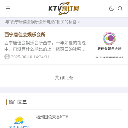
与
“西宁唐佳会娱乐会所电话”
相关的标签 >
西宁唐佳会娱乐会所
西宁唐佳会娱乐会所西宁，一年如夏的夜晚
中，再没有什么能比的上一瓶爽口的冰啤
了！ 白天终于结束，躁动了一天的心，终于
2025-06-10 14:24:31
按捺不住，迫不及待的想要去PARTY。工作
是忙不完的，就像路上形形色色的人一样，
永远来...
共
页
条
1
1
热门文章
福州国色天香KTV