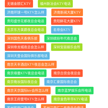
无锡金颐汇KTV
福州新冶会KTV电话
济南环球一号KTV怎么样
济南新闻大厦KTV
贵阳盛世花都夜总会电话
贵阳鲜花大厦KTV
北京东方美爵夜总会电话
名帝会KTV
深圳国色天香俱乐部
深圳缤纷年代夜总会
深圳帝龙城夜总会怎么样
深圳宝丽娱乐会所
深圳天壹会国际俱乐部电话
南京天丰酒店KTV夜总会怎么样
南京缘曼KTV夜总会电话
南京白宫会夜总会
南京晚妆国际夜总会
南京汇豪国际夜总会
南京天京国际ktv会所怎么样
南京蓝梦娱乐会所电话
南京王府壹号KTV怎么样
南京金色年华KTV电话
苏州凯旋门夜总会
苏州江南汇二号夜总会电话