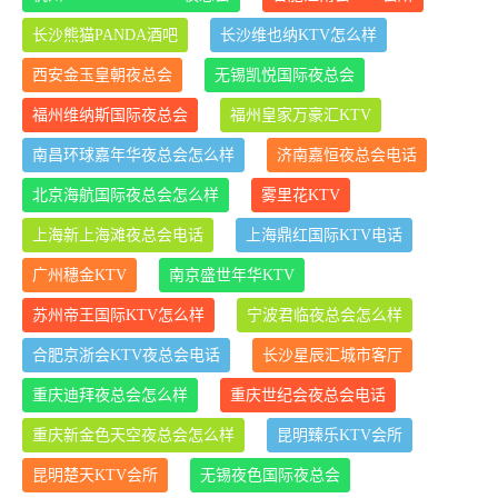
长沙熊猫PANDA酒吧
长沙维也纳KTV怎么样
西安金玉皇朝夜总会
无锡凯悦国际夜总会
福州维纳斯国际夜总会
福州皇家万豪汇KTV
南昌环球嘉年华夜总会怎么样
济南嘉恒夜总会电话
北京海航国际夜总会怎么样
雾里花KTV
上海新上海滩夜总会电话
上海鼎红国际KTV电话
广州穗金KTV
南京盛世年华KTV
苏州帝王国际KTV怎么样
宁波君临夜总会怎么样
合肥京浙会KTV夜总会电话
长沙星辰汇城市客厅
重庆迪拜夜总会怎么样
重庆世纪会夜总会电话
重庆新金色天空夜总会怎么样
昆明臻乐KTV会所
昆明楚天KTV会所
无锡夜色国际夜总会