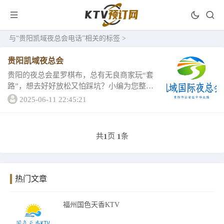
与
“贵阳凯域夜总会电话”
相关的标签 >
贵阳凯域夜总会
贵阳的夜总会星罗棋布，总有无良商家玩“套
路”，想去好好放松又怕踩坑？小编为您整理
了贵阳豪华老牌的贵阳凯域夜总会，内含消
2025-06-11 22:45:21
费情况和评分，性价比高又值得信任。去贵
阳凯域夜总会玩参考这...
共
页
条
1
1
热门文章
福州国色天香KTV