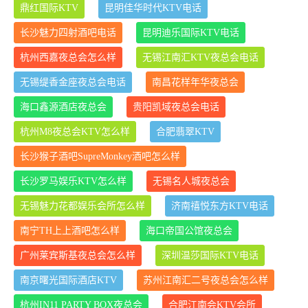
鼎红国际KTV
昆明佳华时代KTV电话
长沙魅力四射酒吧电话
昆明迪乐国际KTV电话
杭州西嘉夜总会怎么样
无锡江南汇KTV夜总会电话
无锡缇香金座夜总会电话
南昌花样年华夜总会
海口鑫源酒店夜总会
贵阳凯域夜总会电话
杭州M8夜总会KTV怎么样
合肥翡翠KTV
长沙猴子酒吧SupreMonkey酒吧怎么样
长沙罗马娱乐KTV怎么样
无锡名人城夜总会
无锡魅力花都娱乐会所怎么样
济南禧悦东方KTV电话
南宁TH上上酒吧怎么样
海口帝国公馆夜总会
广州莱宾斯基夜总会怎么样
深圳温莎国际KTV电话
南京曙光国际酒店KTV
苏州江南汇二号夜总会怎么样
杭州IN11 PARTY BOX夜总会
合肥江南会KTV会所