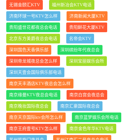
无锡金颐汇KTV
福州新冶会KTV电话
济南环球一号KTV怎么样
济南新闻大厦KTV
贵阳盛世花都夜总会电话
贵阳鲜花大厦KTV
北京东方美爵夜总会电话
名帝会KTV
深圳国色天香俱乐部
深圳缤纷年代夜总会
深圳帝龙城夜总会怎么样
深圳宝丽娱乐会所
深圳天壹会国际俱乐部电话
南京天丰酒店KTV夜总会怎么样
南京缘曼KTV夜总会电话
南京白宫会夜总会
南京晚妆国际夜总会
南京汇豪国际夜总会
南京天京国际ktv会所怎么样
南京蓝梦娱乐会所电话
南京王府壹号KTV怎么样
南京金色年华KTV电话
苏州凯旋门夜总会
苏州江南汇二号夜总会电话