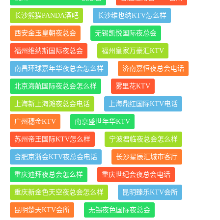
长沙熊猫PANDA酒吧
长沙维也纳KTV怎么样
西安金玉皇朝夜总会
无锡凯悦国际夜总会
福州维纳斯国际夜总会
福州皇家万豪汇KTV
南昌环球嘉年华夜总会怎么样
济南嘉恒夜总会电话
北京海航国际夜总会怎么样
雾里花KTV
上海新上海滩夜总会电话
上海鼎红国际KTV电话
广州穗金KTV
南京盛世年华KTV
苏州帝王国际KTV怎么样
宁波君临夜总会怎么样
合肥京浙会KTV夜总会电话
长沙星辰汇城市客厅
重庆迪拜夜总会怎么样
重庆世纪会夜总会电话
重庆新金色天空夜总会怎么样
昆明臻乐KTV会所
昆明楚天KTV会所
无锡夜色国际夜总会