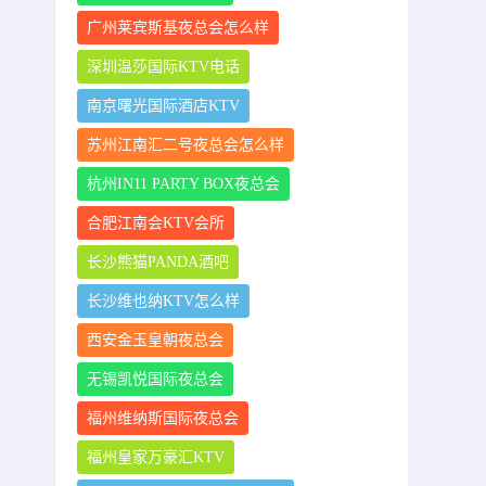
广州莱宾斯基夜总会怎么样
深圳温莎国际KTV电话
南京曙光国际酒店KTV
苏州江南汇二号夜总会怎么样
杭州IN11 PARTY BOX夜总会
合肥江南会KTV会所
长沙熊猫PANDA酒吧
长沙维也纳KTV怎么样
西安金玉皇朝夜总会
无锡凯悦国际夜总会
福州维纳斯国际夜总会
福州皇家万豪汇KTV