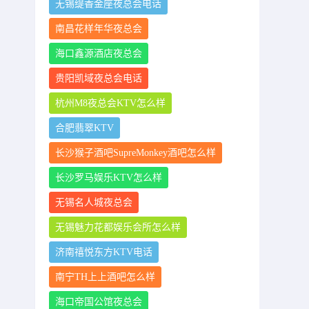
无锡缇香金座夜总会电话
南昌花样年华夜总会
海口鑫源酒店夜总会
贵阳凯域夜总会电话
杭州M8夜总会KTV怎么样
合肥翡翠KTV
长沙猴子酒吧SupreMonkey酒吧怎么样
长沙罗马娱乐KTV怎么样
无锡名人城夜总会
无锡魅力花都娱乐会所怎么样
济南禧悦东方KTV电话
南宁TH上上酒吧怎么样
海口帝国公馆夜总会