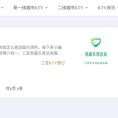
新一线城市KTV
二线城市KTV
KTV资讯
苦恼怎么挑选娱乐场所。接下来小编
详情介绍一、三亚佰嘉乐夜总会服务
三亚KTV预订
共
页
条
1
1