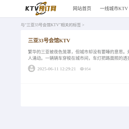
网站首页
一线城市KTV
与
“三亚33号会馆KTV”
相关的标签 >
三亚33号会馆KTV
繁华的三亚被夜色笼罩，但城市却没有要睡的意思。
人涌动。一辆辆车穿梭在城市间，车灯把路面照的透
得满地斑驳的光影。一阵风吹来，光影交错，令人...
2025-06-11 12:29:21
954