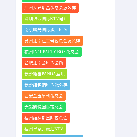
广州莱宾斯基夜总会怎么样
深圳温莎国际KTV电话
南京曙光国际酒店KTV
苏州江南汇二号夜总会怎么样
杭州IN11 PARTY BOX夜总会
合肥江南会KTV会所
长沙熊猫PANDA酒吧
长沙维也纳KTV怎么样
西安金玉皇朝夜总会
无锡凯悦国际夜总会
福州维纳斯国际夜总会
福州皇家万豪汇KTV