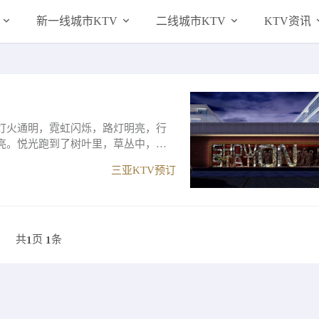
新一线城市KTV
二线城市KTV
KTV资讯
灯火通明，霓虹闪烁，路灯明亮，行
亮。悦光跑到了树叶里，草丛中，落
三亚KTV预订
共
页
条
1
1