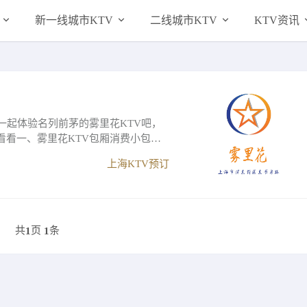
新一线城市KTV
二线城市KTV
KTV资讯
一起体验名列前茅的雾里花KTV吧，
看看一、雾里花KTV包厢消费小包间
上海KTV预订
共
页
条
1
1