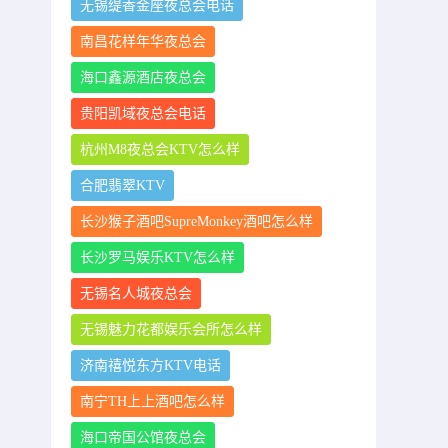
无锡缇香金座夜总会电话
南昌花样年华夜总会
海口鑫源酒店夜总会
贵阳凯域夜总会电话
杭州M8夜总会KTV怎么样
合肥翡翠KTV
长沙猴子酒吧SupreMonkey酒吧怎么样
长沙罗马娱乐KTV怎么样
无锡名人城夜总会
无锡魅力花都娱乐会所怎么样
济南禧悦东方KTV电话
南宁TH上上酒吧怎么样
海口帝国公馆夜总会