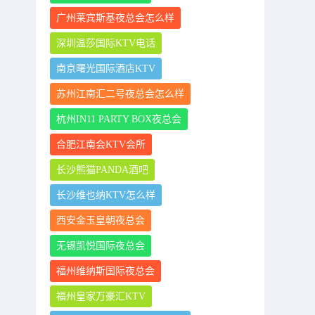
广州莱宾斯基夜总会怎么样
深圳温莎国际KTV电话
南京曙光国际酒店KTV
苏州江南汇二号夜总会怎么样
杭州IN11 PARTY BOX夜总会
合肥江南会KTV会所
长沙熊猫PANDA酒吧
长沙维也纳KTV怎么样
西安金玉皇朝夜总会
无锡凯悦国际夜总会
福州维纳斯国际夜总会
福州皇家万豪汇KTV