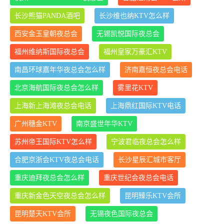
长沙熊猫PANDA酒吧
长沙维也纳KTV怎么样
西安金玉皇朝夜总会
无锡凯悦国际夜总会
福州维纳斯国际夜总会
福州皇家万豪汇KTV
南昌环球嘉年华夜总会怎么样
济南嘉恒夜总会电话
北京海航国际夜总会怎么样
雾里花KTV
上海新上海滩夜总会电话
上海鼎红国际KTV电话
广州穗金KTV
南京盛世年华KTV
苏州帝王国际KTV怎么样
宁波君临夜总会怎么样
合肥京浙会KTV夜总会电话
长沙星辰汇城市客厅
重庆迪拜夜总会怎么样
重庆世纪会夜总会电话
重庆新金色天空夜总会怎么样
昆明臻乐KTV会所
昆明楚天KTV会所
无锡夜色国际夜总会