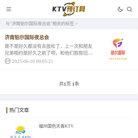
与
“济南铂尔国际夜总会”
相关的标签 >
济南铂尔国际夜总会
是不是好久都没有去放松了，上一次和朋友
兄弟相约是好久之前了吧，和他们叙叙旧聊
聊天吧，接下来让我为您说一说济南最好玩
2025-06-10 09:05:21
的铂尔国际夜总会，绝对实惠。一起来看1、
济南铂尔国际夜总会舒适惬意的环境，炫丽
色彩的搭...
共
页
条
1
1
热门文章
福州国色天香KTV