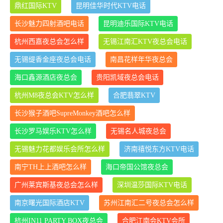
鼎红国际KTV
昆明佳华时代KTV电话
长沙魅力四射酒吧电话
昆明迪乐国际KTV电话
杭州西嘉夜总会怎么样
无锡江南汇KTV夜总会电话
无锡缇香金座夜总会电话
南昌花样年华夜总会
海口鑫源酒店夜总会
贵阳凯域夜总会电话
杭州M8夜总会KTV怎么样
合肥翡翠KTV
长沙猴子酒吧SupreMonkey酒吧怎么样
长沙罗马娱乐KTV怎么样
无锡名人城夜总会
无锡魅力花都娱乐会所怎么样
济南禧悦东方KTV电话
南宁TH上上酒吧怎么样
海口帝国公馆夜总会
广州莱宾斯基夜总会怎么样
深圳温莎国际KTV电话
南京曙光国际酒店KTV
苏州江南汇二号夜总会怎么样
杭州IN11 PARTY BOX夜总会
合肥江南会KTV会所