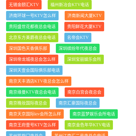
无锡金颐汇KTV
福州新冶会KTV电话
济南环球一号KTV怎么样
济南新闻大厦KTV
贵阳盛世花都夜总会电话
贵阳鲜花大厦KTV
北京东方美爵夜总会电话
名帝会KTV
深圳国色天香俱乐部
深圳缤纷年代夜总会
深圳帝龙城夜总会怎么样
深圳宝丽娱乐会所
深圳天壹会国际俱乐部电话
南京天丰酒店KTV夜总会怎么样
南京缘曼KTV夜总会电话
南京白宫会夜总会
南京晚妆国际夜总会
南京汇豪国际夜总会
南京天京国际ktv会所怎么样
南京蓝梦娱乐会所电话
南京王府壹号KTV怎么样
南京金色年华KTV电话
苏州凯旋门夜总会
苏州江南汇二号夜总会电话