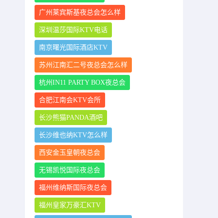
广州莱宾斯基夜总会怎么样
深圳温莎国际KTV电话
南京曙光国际酒店KTV
苏州江南汇二号夜总会怎么样
杭州IN11 PARTY BOX夜总会
合肥江南会KTV会所
长沙熊猫PANDA酒吧
长沙维也纳KTV怎么样
西安金玉皇朝夜总会
无锡凯悦国际夜总会
福州维纳斯国际夜总会
福州皇家万豪汇KTV