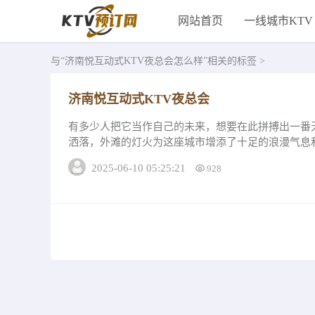
网站首页
一线城市KTV
与
“济南悦互动式KTV夜总会怎么样”
相关的标签 >
济南悦互动式KTV夜总会
有多少人把它当作自己的未来，想要在此拼搏出一番
洒落，外滩的灯火为这座城市增添了十足的浪漫气息
步，去灯光璀璨的街道走走，享受此刻。给人以轻快..
2025-06-10 05:25:21
928