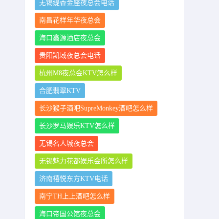
无锡缇香金座夜总会电话
南昌花样年华夜总会
海口鑫源酒店夜总会
贵阳凯域夜总会电话
杭州M8夜总会KTV怎么样
合肥翡翠KTV
长沙猴子酒吧SupreMonkey酒吧怎么样
长沙罗马娱乐KTV怎么样
无锡名人城夜总会
无锡魅力花都娱乐会所怎么样
济南禧悦东方KTV电话
南宁TH上上酒吧怎么样
海口帝国公馆夜总会