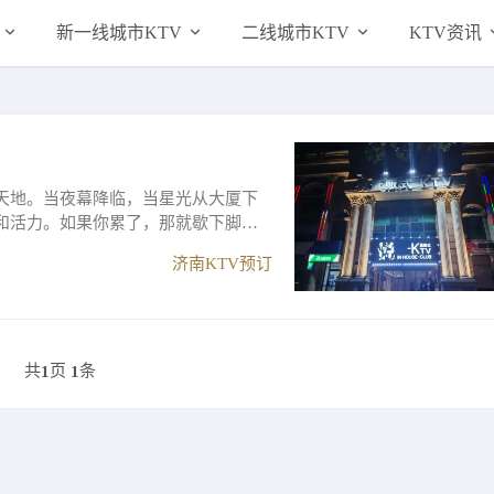
新一线城市KTV
二线城市KTV
KTV资讯
天地。当夜幕降临，当星光从大厦下
和活力。如果你累了，那就歇下脚
.
济南KTV预订
共
页
条
1
1