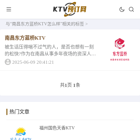
与
“南昌东方蓝桥KTV怎么样”
相关的标签 >
南昌东方蓝桥KTV
被生话压得喘不过气的人，是否也想有一刻
的松快?作为在南昌从事多年夜场的资深人
士，推荐南昌东方蓝桥KTV给你，超很好的
2025-06-09 20:41:21
贴心服务让人直称暖心，现在我们就来看看
它的介绍南昌东方蓝桥KTV每间都在设计大
师灵感...
共
页
条
1
1
热门文章
福州国色天香KTV