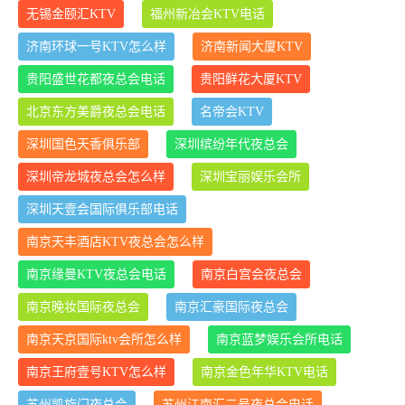
无锡金颐汇KTV
福州新冶会KTV电话
济南环球一号KTV怎么样
济南新闻大厦KTV
贵阳盛世花都夜总会电话
贵阳鲜花大厦KTV
北京东方美爵夜总会电话
名帝会KTV
深圳国色天香俱乐部
深圳缤纷年代夜总会
深圳帝龙城夜总会怎么样
深圳宝丽娱乐会所
深圳天壹会国际俱乐部电话
南京天丰酒店KTV夜总会怎么样
南京缘曼KTV夜总会电话
南京白宫会夜总会
南京晚妆国际夜总会
南京汇豪国际夜总会
南京天京国际ktv会所怎么样
南京蓝梦娱乐会所电话
南京王府壹号KTV怎么样
南京金色年华KTV电话
苏州凯旋门夜总会
苏州江南汇二号夜总会电话