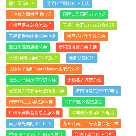
鼎红国际KTV
昆明佳华时代KTV电话
长沙魅力四射酒吧电话
昆明迪乐国际KTV电话
杭州西嘉夜总会怎么样
无锡江南汇KTV夜总会电话
无锡缇香金座夜总会电话
南昌花样年华夜总会
海口鑫源酒店夜总会
贵阳凯域夜总会电话
杭州M8夜总会KTV怎么样
合肥翡翠KTV
长沙猴子酒吧SupreMonkey酒吧怎么样
长沙罗马娱乐KTV怎么样
无锡名人城夜总会
无锡魅力花都娱乐会所怎么样
济南禧悦东方KTV电话
南宁TH上上酒吧怎么样
海口帝国公馆夜总会
广州莱宾斯基夜总会怎么样
深圳温莎国际KTV电话
南京曙光国际酒店KTV
苏州江南汇二号夜总会怎么样
杭州IN11 PARTY BOX夜总会
合肥江南会KTV会所