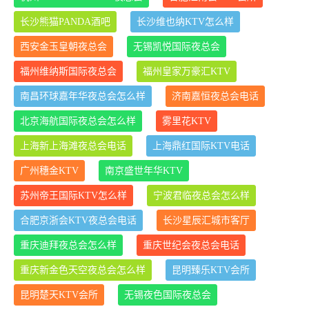
长沙熊猫PANDA酒吧
长沙维也纳KTV怎么样
西安金玉皇朝夜总会
无锡凯悦国际夜总会
福州维纳斯国际夜总会
福州皇家万豪汇KTV
南昌环球嘉年华夜总会怎么样
济南嘉恒夜总会电话
北京海航国际夜总会怎么样
雾里花KTV
上海新上海滩夜总会电话
上海鼎红国际KTV电话
广州穗金KTV
南京盛世年华KTV
苏州帝王国际KTV怎么样
宁波君临夜总会怎么样
合肥京浙会KTV夜总会电话
长沙星辰汇城市客厅
重庆迪拜夜总会怎么样
重庆世纪会夜总会电话
重庆新金色天空夜总会怎么样
昆明臻乐KTV会所
昆明楚天KTV会所
无锡夜色国际夜总会