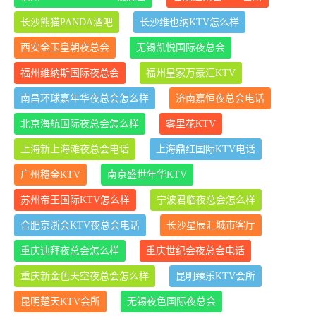
长沙熊猫PANDA酒吧
长沙维也纳KTV怎么样
西安金玉皇朝夜总会
无锡凯悦国际夜总会
福州维纳斯国际夜总会
福州皇家万豪汇KTV
南昌环球嘉年华夜总会怎么样
济南嘉恒夜总会电话
北京海航国际夜总会怎么样
雾里花KTV
上海新上海滩夜总会电话
上海鼎红国际KTV电话
广州穗金KTV
南京盛世年华KTV
苏州帝王国际KTV怎么样
宁波君临夜总会怎么样
合肥京浙会KTV夜总会电话
长沙星辰汇城市客厅
重庆迪拜夜总会怎么样
重庆世纪会夜总会电话
重庆新金色天空夜总会怎么样
昆明臻乐KTV会所
昆明楚天KTV会所
无锡夜色国际夜总会