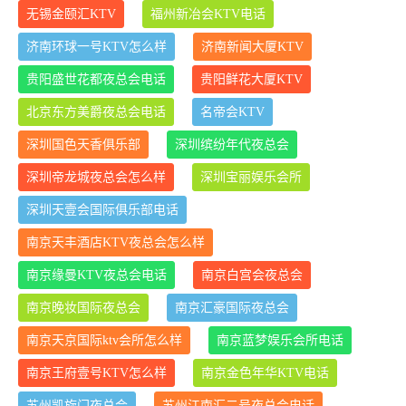
无锡金颐汇KTV
福州新冶会KTV电话
济南环球一号KTV怎么样
济南新闻大厦KTV
贵阳盛世花都夜总会电话
贵阳鲜花大厦KTV
北京东方美爵夜总会电话
名帝会KTV
深圳国色天香俱乐部
深圳缤纷年代夜总会
深圳帝龙城夜总会怎么样
深圳宝丽娱乐会所
深圳天壹会国际俱乐部电话
南京天丰酒店KTV夜总会怎么样
南京缘曼KTV夜总会电话
南京白宫会夜总会
南京晚妆国际夜总会
南京汇豪国际夜总会
南京天京国际ktv会所怎么样
南京蓝梦娱乐会所电话
南京王府壹号KTV怎么样
南京金色年华KTV电话
苏州凯旋门夜总会
苏州江南汇二号夜总会电话