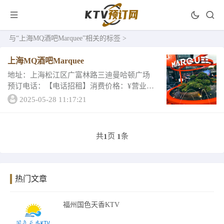
与
“上海MQ酒吧Marquee”
相关的标签 >
上海MQ酒吧Marquee
地址：上海松江区广富林路三迪曼哈顿广场
预订电话：【电话招租】消费价格：¥营业时
间：晚上8:00至凌晨5:00所在榜单：上海酒吧
2025-05-28 11:17:21
共
页
条
1
1
热门文章
福州国色天香KTV