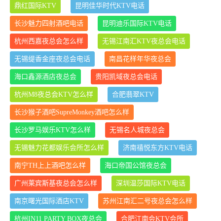
鼎红国际KTV
昆明佳华时代KTV电话
长沙魅力四射酒吧电话
昆明迪乐国际KTV电话
杭州西嘉夜总会怎么样
无锡江南汇KTV夜总会电话
无锡缇香金座夜总会电话
南昌花样年华夜总会
海口鑫源酒店夜总会
贵阳凯域夜总会电话
杭州M8夜总会KTV怎么样
合肥翡翠KTV
长沙猴子酒吧SupreMonkey酒吧怎么样
长沙罗马娱乐KTV怎么样
无锡名人城夜总会
无锡魅力花都娱乐会所怎么样
济南禧悦东方KTV电话
南宁TH上上酒吧怎么样
海口帝国公馆夜总会
广州莱宾斯基夜总会怎么样
深圳温莎国际KTV电话
南京曙光国际酒店KTV
苏州江南汇二号夜总会怎么样
杭州IN11 PARTY BOX夜总会
合肥江南会KTV会所