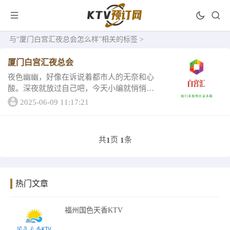
与
“厦门白宫汇夜总会怎么样”
相关的标签 >
厦门白宫汇夜总会
夜色幽幽，好像在诉说着都市人的无奈和心
酸。深夜就放过自己吧，今天小编就悄悄告
诉你厦门白宫汇夜总会是非常值得一去的，
2025-06-09 11:17:21
现在小编就来介绍它的详情一、厦门白宫汇
夜总会客户评分精心策划、效果很棒、风格
不同、舞台...
共
页
条
1
1
热门文章
福州国色天香KTV