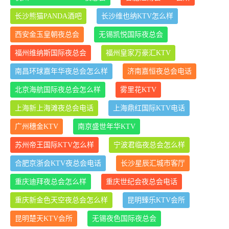
长沙熊猫PANDA酒吧
长沙维也纳KTV怎么样
西安金玉皇朝夜总会
无锡凯悦国际夜总会
福州维纳斯国际夜总会
福州皇家万豪汇KTV
南昌环球嘉年华夜总会怎么样
济南嘉恒夜总会电话
北京海航国际夜总会怎么样
雾里花KTV
上海新上海滩夜总会电话
上海鼎红国际KTV电话
广州穗金KTV
南京盛世年华KTV
苏州帝王国际KTV怎么样
宁波君临夜总会怎么样
合肥京浙会KTV夜总会电话
长沙星辰汇城市客厅
重庆迪拜夜总会怎么样
重庆世纪会夜总会电话
重庆新金色天空夜总会怎么样
昆明臻乐KTV会所
昆明楚天KTV会所
无锡夜色国际夜总会