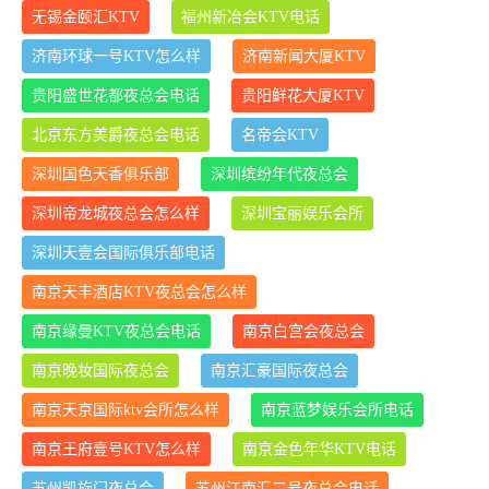
无锡金颐汇KTV
福州新冶会KTV电话
济南环球一号KTV怎么样
济南新闻大厦KTV
贵阳盛世花都夜总会电话
贵阳鲜花大厦KTV
北京东方美爵夜总会电话
名帝会KTV
深圳国色天香俱乐部
深圳缤纷年代夜总会
深圳帝龙城夜总会怎么样
深圳宝丽娱乐会所
深圳天壹会国际俱乐部电话
南京天丰酒店KTV夜总会怎么样
南京缘曼KTV夜总会电话
南京白宫会夜总会
南京晚妆国际夜总会
南京汇豪国际夜总会
南京天京国际ktv会所怎么样
南京蓝梦娱乐会所电话
南京王府壹号KTV怎么样
南京金色年华KTV电话
苏州凯旋门夜总会
苏州江南汇二号夜总会电话