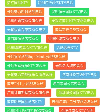
鼎红国际KTV
昆明佳华时代KTV电话
长沙魅力四射酒吧电话
昆明迪乐国际KTV电话
杭州西嘉夜总会怎么样
无锡江南汇KTV夜总会电话
无锡缇香金座夜总会电话
南昌花样年华夜总会
海口鑫源酒店夜总会
贵阳凯域夜总会电话
杭州M8夜总会KTV怎么样
合肥翡翠KTV
长沙猴子酒吧SupreMonkey酒吧怎么样
长沙罗马娱乐KTV怎么样
无锡名人城夜总会
无锡魅力花都娱乐会所怎么样
济南禧悦东方KTV电话
南宁TH上上酒吧怎么样
海口帝国公馆夜总会
广州莱宾斯基夜总会怎么样
深圳温莎国际KTV电话
南京曙光国际酒店KTV
苏州江南汇二号夜总会怎么样
杭州IN11 PARTY BOX夜总会
合肥江南会KTV会所