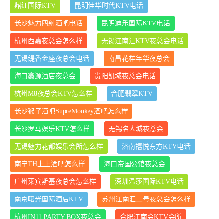
鼎红国际KTV
昆明佳华时代KTV电话
长沙魅力四射酒吧电话
昆明迪乐国际KTV电话
杭州西嘉夜总会怎么样
无锡江南汇KTV夜总会电话
无锡缇香金座夜总会电话
南昌花样年华夜总会
海口鑫源酒店夜总会
贵阳凯域夜总会电话
杭州M8夜总会KTV怎么样
合肥翡翠KTV
长沙猴子酒吧SupreMonkey酒吧怎么样
长沙罗马娱乐KTV怎么样
无锡名人城夜总会
无锡魅力花都娱乐会所怎么样
济南禧悦东方KTV电话
南宁TH上上酒吧怎么样
海口帝国公馆夜总会
广州莱宾斯基夜总会怎么样
深圳温莎国际KTV电话
南京曙光国际酒店KTV
苏州江南汇二号夜总会怎么样
杭州IN11 PARTY BOX夜总会
合肥江南会KTV会所