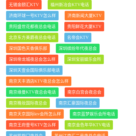
无锡金颐汇KTV
福州新冶会KTV电话
济南环球一号KTV怎么样
济南新闻大厦KTV
贵阳盛世花都夜总会电话
贵阳鲜花大厦KTV
北京东方美爵夜总会电话
名帝会KTV
深圳国色天香俱乐部
深圳缤纷年代夜总会
深圳帝龙城夜总会怎么样
深圳宝丽娱乐会所
深圳天壹会国际俱乐部电话
南京天丰酒店KTV夜总会怎么样
南京缘曼KTV夜总会电话
南京白宫会夜总会
南京晚妆国际夜总会
南京汇豪国际夜总会
南京天京国际ktv会所怎么样
南京蓝梦娱乐会所电话
南京王府壹号KTV怎么样
南京金色年华KTV电话
苏州凯旋门夜总会
苏州江南汇二号夜总会电话