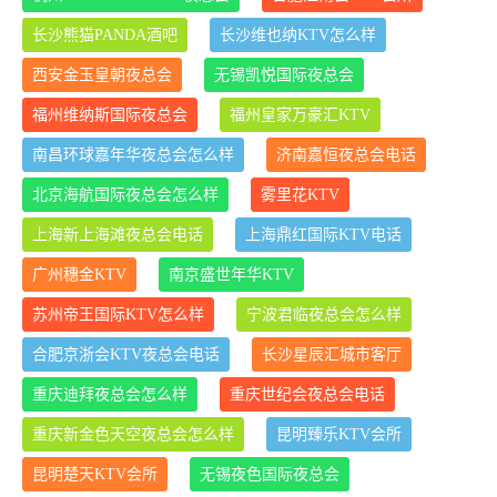
长沙熊猫PANDA酒吧
长沙维也纳KTV怎么样
西安金玉皇朝夜总会
无锡凯悦国际夜总会
福州维纳斯国际夜总会
福州皇家万豪汇KTV
南昌环球嘉年华夜总会怎么样
济南嘉恒夜总会电话
北京海航国际夜总会怎么样
雾里花KTV
上海新上海滩夜总会电话
上海鼎红国际KTV电话
广州穗金KTV
南京盛世年华KTV
苏州帝王国际KTV怎么样
宁波君临夜总会怎么样
合肥京浙会KTV夜总会电话
长沙星辰汇城市客厅
重庆迪拜夜总会怎么样
重庆世纪会夜总会电话
重庆新金色天空夜总会怎么样
昆明臻乐KTV会所
昆明楚天KTV会所
无锡夜色国际夜总会