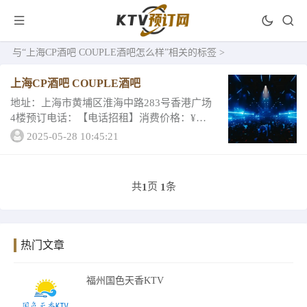
与
“上海CP酒吧 COUPLE酒吧怎么样”
相关的标签 >
上海CP酒吧 COUPLE酒吧
地址：上海市黄埔区淮海中路283号香港广场
4楼预订电话：【电话招租】消费价格：¥营
业时间：晚上8:00至凌晨5:00所在榜单：上海
2025-05-28 10:45:21
酒吧
共
页
条
1
1
热门文章
福州国色天香KTV