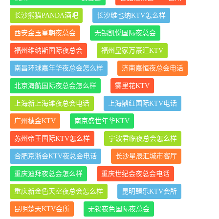
长沙熊猫PANDA酒吧
长沙维也纳KTV怎么样
西安金玉皇朝夜总会
无锡凯悦国际夜总会
福州维纳斯国际夜总会
福州皇家万豪汇KTV
南昌环球嘉年华夜总会怎么样
济南嘉恒夜总会电话
北京海航国际夜总会怎么样
雾里花KTV
上海新上海滩夜总会电话
上海鼎红国际KTV电话
广州穗金KTV
南京盛世年华KTV
苏州帝王国际KTV怎么样
宁波君临夜总会怎么样
合肥京浙会KTV夜总会电话
长沙星辰汇城市客厅
重庆迪拜夜总会怎么样
重庆世纪会夜总会电话
重庆新金色天空夜总会怎么样
昆明臻乐KTV会所
昆明楚天KTV会所
无锡夜色国际夜总会