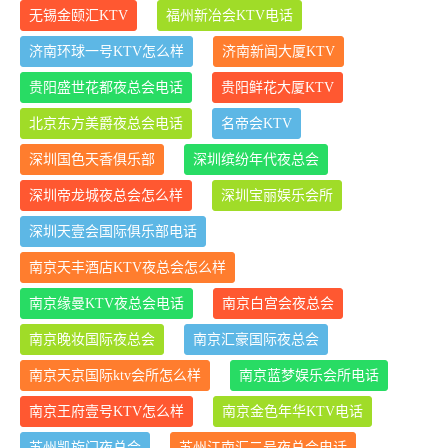
无锡金颐汇KTV
福州新冶会KTV电话
济南环球一号KTV怎么样
济南新闻大厦KTV
贵阳盛世花都夜总会电话
贵阳鲜花大厦KTV
北京东方美爵夜总会电话
名帝会KTV
深圳国色天香俱乐部
深圳缤纷年代夜总会
深圳帝龙城夜总会怎么样
深圳宝丽娱乐会所
深圳天壹会国际俱乐部电话
南京天丰酒店KTV夜总会怎么样
南京缘曼KTV夜总会电话
南京白宫会夜总会
南京晚妆国际夜总会
南京汇豪国际夜总会
南京天京国际ktv会所怎么样
南京蓝梦娱乐会所电话
南京王府壹号KTV怎么样
南京金色年华KTV电话
苏州凯旋门夜总会
苏州江南汇二号夜总会电话