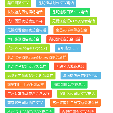
鼎红国际KTV
昆明佳华时代KTV电话
长沙魅力四射酒吧电话
昆明迪乐国际KTV电话
杭州西嘉夜总会怎么样
无锡江南汇KTV夜总会电话
无锡缇香金座夜总会电话
南昌花样年华夜总会
海口鑫源酒店夜总会
贵阳凯域夜总会电话
杭州M8夜总会KTV怎么样
合肥翡翠KTV
长沙猴子酒吧SupreMonkey酒吧怎么样
长沙罗马娱乐KTV怎么样
无锡名人城夜总会
无锡魅力花都娱乐会所怎么样
济南禧悦东方KTV电话
南宁TH上上酒吧怎么样
海口帝国公馆夜总会
广州莱宾斯基夜总会怎么样
深圳温莎国际KTV电话
南京曙光国际酒店KTV
苏州江南汇二号夜总会怎么样
杭州IN11 PARTY BOX夜总会
合肥江南会KTV会所