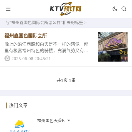
与
“福州鑫国色国际会所怎么样”
相关的标签 >
福州鑫国色国际会所
晚上的沿江西路和白天是不一样的感觉。那
里有极富福州特色的骑楼，充满气势又有历
史感。晚上灯光亮起，莫名有种到了外滩的
2025-06-08 20:45:21
错觉。夜色很美，一定要来福州看哦。下面
有郑经理推荐福州鑫国色国际会所包厢预订
周经理鑫...
共
页
条
1
1
热门文章
福州国色天香KTV