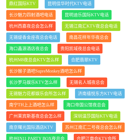
鼎红国际KTV
昆明佳华时代KTV电话
长沙魅力四射酒吧电话
昆明迪乐国际KTV电话
杭州西嘉夜总会怎么样
无锡江南汇KTV夜总会电话
无锡缇香金座夜总会电话
南昌花样年华夜总会
海口鑫源酒店夜总会
贵阳凯域夜总会电话
杭州M8夜总会KTV怎么样
合肥翡翠KTV
长沙猴子酒吧SupreMonkey酒吧怎么样
长沙罗马娱乐KTV怎么样
无锡名人城夜总会
无锡魅力花都娱乐会所怎么样
济南禧悦东方KTV电话
南宁TH上上酒吧怎么样
海口帝国公馆夜总会
广州莱宾斯基夜总会怎么样
深圳温莎国际KTV电话
南京曙光国际酒店KTV
苏州江南汇二号夜总会怎么样
杭州IN11 PARTY BOX夜总会
合肥江南会KTV会所