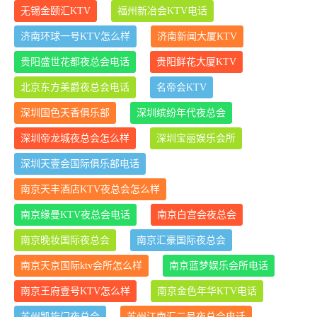
无锡金颐汇KTV
福州新冶会KTV电话
济南环球一号KTV怎么样
济南新闻大厦KTV
贵阳盛世花都夜总会电话
贵阳鲜花大厦KTV
北京东方美爵夜总会电话
名帝会KTV
深圳国色天香俱乐部
深圳缤纷年代夜总会
深圳帝龙城夜总会怎么样
深圳宝丽娱乐会所
深圳天壹会国际俱乐部电话
南京天丰酒店KTV夜总会怎么样
南京缘曼KTV夜总会电话
南京白宫会夜总会
南京晚妆国际夜总会
南京汇豪国际夜总会
南京天京国际ktv会所怎么样
南京蓝梦娱乐会所电话
南京王府壹号KTV怎么样
南京金色年华KTV电话
苏州凯旋门夜总会
苏州江南汇二号夜总会电话