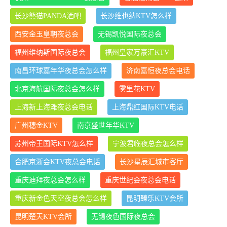
长沙熊猫PANDA酒吧
长沙维也纳KTV怎么样
西安金玉皇朝夜总会
无锡凯悦国际夜总会
福州维纳斯国际夜总会
福州皇家万豪汇KTV
南昌环球嘉年华夜总会怎么样
济南嘉恒夜总会电话
北京海航国际夜总会怎么样
雾里花KTV
上海新上海滩夜总会电话
上海鼎红国际KTV电话
广州穗金KTV
南京盛世年华KTV
苏州帝王国际KTV怎么样
宁波君临夜总会怎么样
合肥京浙会KTV夜总会电话
长沙星辰汇城市客厅
重庆迪拜夜总会怎么样
重庆世纪会夜总会电话
重庆新金色天空夜总会怎么样
昆明臻乐KTV会所
昆明楚天KTV会所
无锡夜色国际夜总会