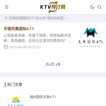
与
“无锡凤凰国际KTV怎么样”
相关的标签 >
无锡凤凰国际KTV
心情极度烦躁，希望下场雨，把烦恼都冲洗
掉，黑夜细雨，还有比这凄然的情景吗？景
色是能影响心情的，不如来跟小编去看看琉
2025-06-08 18:25:21
璃幻彩的灯光，品味不同的酒水吧！今天小
编就为你推荐无锡好玩的无锡凤凰国际KT
V！无锡凤...
共
页
条
1
1
热门文章
福州国色天香KTV