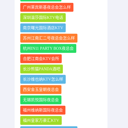
广州莱宾斯基夜总会怎么样
深圳温莎国际KTV电话
南京曙光国际酒店KTV
苏州江南汇二号夜总会怎么样
杭州IN11 PARTY BOX夜总会
合肥江南会KTV会所
长沙熊猫PANDA酒吧
长沙维也纳KTV怎么样
西安金玉皇朝夜总会
无锡凯悦国际夜总会
福州维纳斯国际夜总会
福州皇家万豪汇KTV