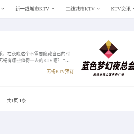
新一线城市KTV
二线城市KTV
KTV资讯
乐，在夜晚这个不需要隐藏自己的时
锡有哪些值得一去的KTV呢？-“无
无锡KTV预订
共
页
条
1
1