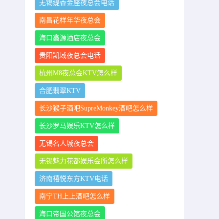
无锡缇香金座夜总会电话
南昌花样年华夜总会
海口鑫源酒店夜总会
贵阳凯域夜总会电话
杭州M8夜总会KTV怎么样
合肥翡翠KTV
长沙猴子酒吧SupreMonkey酒吧怎么样
长沙罗马娱乐KTV怎么样
无锡名人城夜总会
无锡魅力花都娱乐会所怎么样
济南禧悦东方KTV电话
南宁TH上上酒吧怎么样
海口帝国公馆夜总会