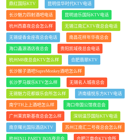
鼎红国际KTV
昆明佳华时代KTV电话
长沙魅力四射酒吧电话
昆明迪乐国际KTV电话
杭州西嘉夜总会怎么样
无锡江南汇KTV夜总会电话
无锡缇香金座夜总会电话
南昌花样年华夜总会
海口鑫源酒店夜总会
贵阳凯域夜总会电话
杭州M8夜总会KTV怎么样
合肥翡翠KTV
长沙猴子酒吧SupreMonkey酒吧怎么样
长沙罗马娱乐KTV怎么样
无锡名人城夜总会
无锡魅力花都娱乐会所怎么样
济南禧悦东方KTV电话
南宁TH上上酒吧怎么样
海口帝国公馆夜总会
广州莱宾斯基夜总会怎么样
深圳温莎国际KTV电话
南京曙光国际酒店KTV
苏州江南汇二号夜总会怎么样
杭州IN11 PARTY BOX夜总会
合肥江南会KTV会所