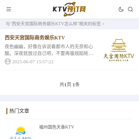
与
“西安天宫国际商务娱乐KTV怎么样”
相关的标签 >
西安天宫国际商务娱乐KTV
夜色幽幽，好像在诉说着都市人的无奈和心
酸。深夜就放过自己吧，不要再循规蹈矩，
不要畏手畏脚，来西安天宫国际商务娱乐KT
2025-06-07 15:57:22
V给自己一夜欢愉！西安天宫国际商务娱乐K
TV客户评分与消费为你献上。西安天宫国际
商务...
共
页
条
1
1
热门文章
福州国色天香KTV