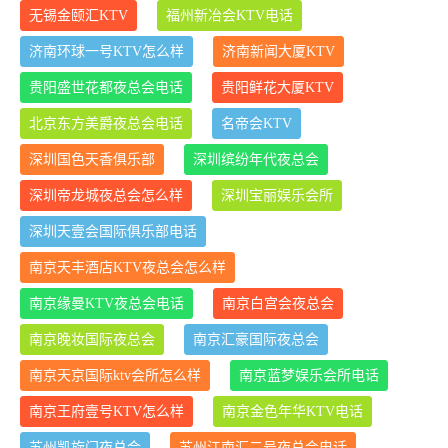
无锡金颐汇KTV
福州新冶会KTV电话
济南环球一号KTV怎么样
济南新闻大厦KTV
贵阳盛世花都夜总会电话
贵阳鲜花大厦KTV
北京东方美爵夜总会电话
名帝会KTV
深圳国色天香俱乐部
深圳缤纷年代夜总会
深圳帝龙城夜总会怎么样
深圳宝丽娱乐会所
深圳天壹会国际俱乐部电话
南京天丰酒店KTV夜总会怎么样
南京缘曼KTV夜总会电话
南京白宫会夜总会
南京晚妆国际夜总会
南京汇豪国际夜总会
南京天京国际ktv会所怎么样
南京蓝梦娱乐会所电话
南京王府壹号KTV怎么样
南京金色年华KTV电话
苏州凯旋门夜总会
苏州江南汇二号夜总会电话