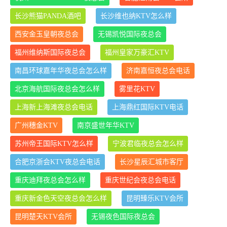
长沙熊猫PANDA酒吧
长沙维也纳KTV怎么样
西安金玉皇朝夜总会
无锡凯悦国际夜总会
福州维纳斯国际夜总会
福州皇家万豪汇KTV
南昌环球嘉年华夜总会怎么样
济南嘉恒夜总会电话
北京海航国际夜总会怎么样
雾里花KTV
上海新上海滩夜总会电话
上海鼎红国际KTV电话
广州穗金KTV
南京盛世年华KTV
苏州帝王国际KTV怎么样
宁波君临夜总会怎么样
合肥京浙会KTV夜总会电话
长沙星辰汇城市客厅
重庆迪拜夜总会怎么样
重庆世纪会夜总会电话
重庆新金色天空夜总会怎么样
昆明臻乐KTV会所
昆明楚天KTV会所
无锡夜色国际夜总会