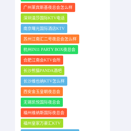
广州莱宾斯基夜总会怎么样
深圳温莎国际KTV电话
南京曙光国际酒店KTV
苏州江南汇二号夜总会怎么样
杭州IN11 PARTY BOX夜总会
合肥江南会KTV会所
长沙熊猫PANDA酒吧
长沙维也纳KTV怎么样
西安金玉皇朝夜总会
无锡凯悦国际夜总会
福州维纳斯国际夜总会
福州皇家万豪汇KTV