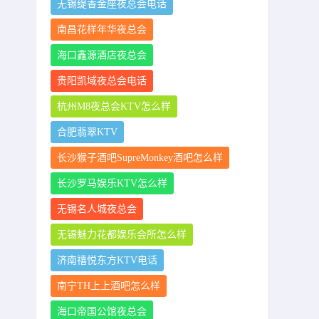
无锡缇香金座夜总会电话
南昌花样年华夜总会
海口鑫源酒店夜总会
贵阳凯域夜总会电话
杭州M8夜总会KTV怎么样
合肥翡翠KTV
长沙猴子酒吧SupreMonkey酒吧怎么样
长沙罗马娱乐KTV怎么样
无锡名人城夜总会
无锡魅力花都娱乐会所怎么样
济南禧悦东方KTV电话
南宁TH上上酒吧怎么样
海口帝国公馆夜总会