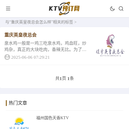
与
“重庆英皇夜总会怎么样”
相关的标签 >
重庆英皇夜总会
泉水鸡一般是一鸡三吃泉水鸡，鸡血旺，炒
鸡杂，真正的大块吃肉，香辣无比。为了更
好的推广泉水鸡文化， 重庆 南岸区政府每年
2025-06-06 07:29:21
出资举办“南岸泉水鸡文化节”。重庆的这家
夜总会总是丰富多彩...
共
页
条
1
1
热门文章
福州国色天香KTV