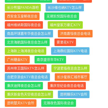
长沙熊猫PANDA酒吧
长沙维也纳KTV怎么样
西安金玉皇朝夜总会
无锡凯悦国际夜总会
福州维纳斯国际夜总会
福州皇家万豪汇KTV
南昌环球嘉年华夜总会怎么样
济南嘉恒夜总会电话
北京海航国际夜总会怎么样
雾里花KTV
上海新上海滩夜总会电话
上海鼎红国际KTV电话
广州穗金KTV
南京盛世年华KTV
苏州帝王国际KTV怎么样
宁波君临夜总会怎么样
合肥京浙会KTV夜总会电话
长沙星辰汇城市客厅
重庆迪拜夜总会怎么样
重庆世纪会夜总会电话
重庆新金色天空夜总会怎么样
昆明臻乐KTV会所
昆明楚天KTV会所
无锡夜色国际夜总会