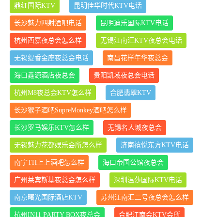
鼎红国际KTV
昆明佳华时代KTV电话
长沙魅力四射酒吧电话
昆明迪乐国际KTV电话
杭州西嘉夜总会怎么样
无锡江南汇KTV夜总会电话
无锡缇香金座夜总会电话
南昌花样年华夜总会
海口鑫源酒店夜总会
贵阳凯域夜总会电话
杭州M8夜总会KTV怎么样
合肥翡翠KTV
长沙猴子酒吧SupreMonkey酒吧怎么样
长沙罗马娱乐KTV怎么样
无锡名人城夜总会
无锡魅力花都娱乐会所怎么样
济南禧悦东方KTV电话
南宁TH上上酒吧怎么样
海口帝国公馆夜总会
广州莱宾斯基夜总会怎么样
深圳温莎国际KTV电话
南京曙光国际酒店KTV
苏州江南汇二号夜总会怎么样
杭州IN11 PARTY BOX夜总会
合肥江南会KTV会所