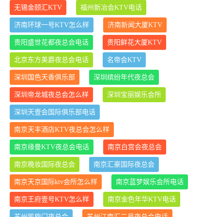
无锡金颐汇KTV
福州新冶会KTV电话
济南环球一号KTV怎么样
济南新闻大厦KTV
贵阳盛世花都夜总会电话
贵阳鲜花大厦KTV
北京东方美爵夜总会电话
名帝会KTV
深圳国色天香俱乐部
深圳缤纷年代夜总会
深圳帝龙城夜总会怎么样
深圳宝丽娱乐会所
深圳天壹会国际俱乐部电话
南京天丰酒店KTV夜总会怎么样
南京缘曼KTV夜总会电话
南京白宫会夜总会
南京晚妆国际夜总会
南京汇豪国际夜总会
南京天京国际ktv会所怎么样
南京蓝梦娱乐会所电话
南京王府壹号KTV怎么样
南京金色年华KTV电话
苏州凯旋门夜总会
苏州江南汇二号夜总会电话