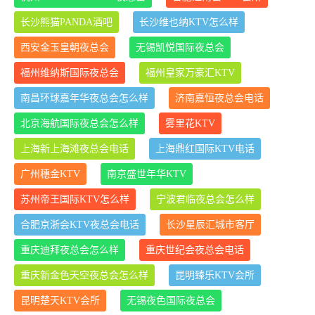
长沙熊猫PANDA酒吧
长沙维也纳KTV怎么样
西安金玉皇朝夜总会
无锡凯悦国际夜总会
福州维纳斯国际夜总会
福州皇家万豪汇KTV
南昌环球嘉年华夜总会怎么样
济南嘉恒夜总会电话
北京海航国际夜总会怎么样
雾里花KTV
上海新上海滩夜总会电话
上海鼎红国际KTV电话
广州穗金KTV
南京盛世年华KTV
苏州帝王国际KTV怎么样
宁波君临夜总会怎么样
合肥京浙会KTV夜总会电话
长沙星辰汇城市客厅
重庆迪拜夜总会怎么样
重庆世纪会夜总会电话
重庆新金色天空夜总会怎么样
昆明臻乐KTV会所
昆明楚天KTV会所
无锡夜色国际夜总会