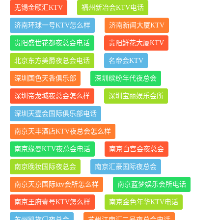
无锡金颐汇KTV
福州新冶会KTV电话
济南环球一号KTV怎么样
济南新闻大厦KTV
贵阳盛世花都夜总会电话
贵阳鲜花大厦KTV
北京东方美爵夜总会电话
名帝会KTV
深圳国色天香俱乐部
深圳缤纷年代夜总会
深圳帝龙城夜总会怎么样
深圳宝丽娱乐会所
深圳天壹会国际俱乐部电话
南京天丰酒店KTV夜总会怎么样
南京缘曼KTV夜总会电话
南京白宫会夜总会
南京晚妆国际夜总会
南京汇豪国际夜总会
南京天京国际ktv会所怎么样
南京蓝梦娱乐会所电话
南京王府壹号KTV怎么样
南京金色年华KTV电话
苏州凯旋门夜总会
苏州江南汇二号夜总会电话