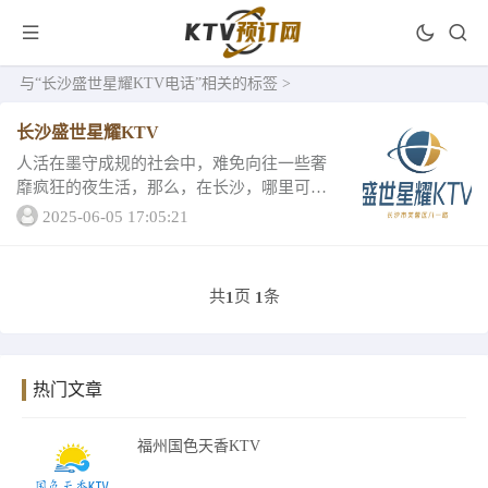
与
“长沙盛世星耀KTV电话”
相关的标签 >
长沙盛世星耀KTV
人活在墨守成规的社会中，难免向往一些奢
靡疯狂的夜生活，那么，在长沙，哪里可以
找到高端的消费场所呢？那么让我给你介绍
2025-06-05 17:05:21
一下，长沙盛世星耀KTV，绝对是秘籍一样
的存在，相信你会有答案的！热门推荐长沙
盛世星耀...
共
页
条
1
1
热门文章
福州国色天香KTV