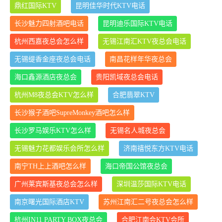
鼎红国际KTV
昆明佳华时代KTV电话
长沙魅力四射酒吧电话
昆明迪乐国际KTV电话
杭州西嘉夜总会怎么样
无锡江南汇KTV夜总会电话
无锡缇香金座夜总会电话
南昌花样年华夜总会
海口鑫源酒店夜总会
贵阳凯域夜总会电话
杭州M8夜总会KTV怎么样
合肥翡翠KTV
长沙猴子酒吧SupreMonkey酒吧怎么样
长沙罗马娱乐KTV怎么样
无锡名人城夜总会
无锡魅力花都娱乐会所怎么样
济南禧悦东方KTV电话
南宁TH上上酒吧怎么样
海口帝国公馆夜总会
广州莱宾斯基夜总会怎么样
深圳温莎国际KTV电话
南京曙光国际酒店KTV
苏州江南汇二号夜总会怎么样
杭州IN11 PARTY BOX夜总会
合肥江南会KTV会所