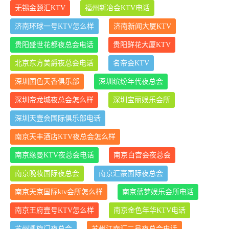
无锡金颐汇KTV
福州新冶会KTV电话
济南环球一号KTV怎么样
济南新闻大厦KTV
贵阳盛世花都夜总会电话
贵阳鲜花大厦KTV
北京东方美爵夜总会电话
名帝会KTV
深圳国色天香俱乐部
深圳缤纷年代夜总会
深圳帝龙城夜总会怎么样
深圳宝丽娱乐会所
深圳天壹会国际俱乐部电话
南京天丰酒店KTV夜总会怎么样
南京缘曼KTV夜总会电话
南京白宫会夜总会
南京晚妆国际夜总会
南京汇豪国际夜总会
南京天京国际ktv会所怎么样
南京蓝梦娱乐会所电话
南京王府壹号KTV怎么样
南京金色年华KTV电话
苏州凯旋门夜总会
苏州江南汇二号夜总会电话