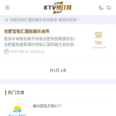
与
“合肥宝铂汇国际娱乐会所电话”
相关的标签 >
合肥宝铂汇国际娱乐会所
很多外地朋友都不知道合肥到底哪里好玩！
合肥最权威靠谱的宝铂汇国际娱乐会所游玩
攻略来了，建议保存转发以备不时之需，让
2025-06-03 22:33:21
我们一起看看他的详情吧1、合肥宝铂汇国际
娱乐会所包厢消费最低消费5688容纳人数30
人...
共
页
条
1
1
热门文章
福州国色天香KTV