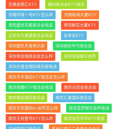
无锡金颐汇KTV
福州新冶会KTV电话
济南环球一号KTV怎么样
济南新闻大厦KTV
贵阳盛世花都夜总会电话
贵阳鲜花大厦KTV
北京东方美爵夜总会电话
名帝会KTV
深圳国色天香俱乐部
深圳缤纷年代夜总会
深圳帝龙城夜总会怎么样
深圳宝丽娱乐会所
深圳天壹会国际俱乐部电话
南京天丰酒店KTV夜总会怎么样
南京缘曼KTV夜总会电话
南京白宫会夜总会
南京晚妆国际夜总会
南京汇豪国际夜总会
南京天京国际ktv会所怎么样
南京蓝梦娱乐会所电话
南京王府壹号KTV怎么样
南京金色年华KTV电话
苏州凯旋门夜总会
苏州江南汇二号夜总会电话