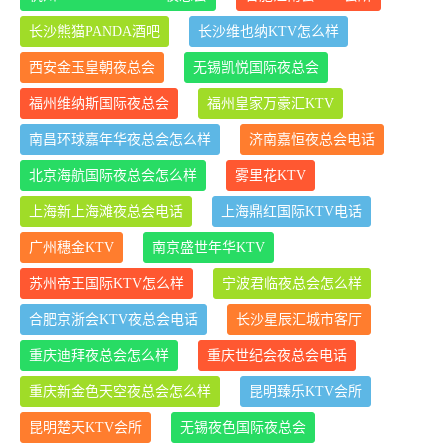
长沙熊猫PANDA酒吧
长沙维也纳KTV怎么样
西安金玉皇朝夜总会
无锡凯悦国际夜总会
福州维纳斯国际夜总会
福州皇家万豪汇KTV
南昌环球嘉年华夜总会怎么样
济南嘉恒夜总会电话
北京海航国际夜总会怎么样
雾里花KTV
上海新上海滩夜总会电话
上海鼎红国际KTV电话
广州穗金KTV
南京盛世年华KTV
苏州帝王国际KTV怎么样
宁波君临夜总会怎么样
合肥京浙会KTV夜总会电话
长沙星辰汇城市客厅
重庆迪拜夜总会怎么样
重庆世纪会夜总会电话
重庆新金色天空夜总会怎么样
昆明臻乐KTV会所
昆明楚天KTV会所
无锡夜色国际夜总会