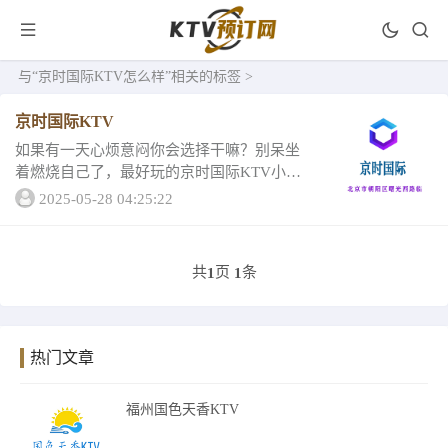
与
“京时国际KTV怎么样”
相关的标签 >
京时国际KTV
如果有一天心烦意闷你会选择干嘛？别呆坐
着燃烧自己了，最好玩的京时国际KTV小编
已经整理好了，绝对会成为快乐回忆。跟小
2025-05-28 04:25:22
编一起来看看京时国际KTV一京时国际KTV
所有的包厢设计均按照五星级酒店的标准打
造，...
共
页
条
1
1
热门文章
福州国色天香KTV