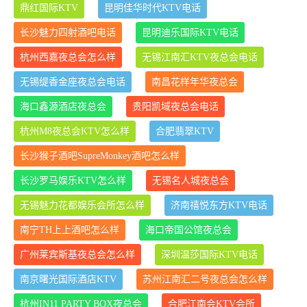
鼎红国际KTV
昆明佳华时代KTV电话
长沙魅力四射酒吧电话
昆明迪乐国际KTV电话
杭州西嘉夜总会怎么样
无锡江南汇KTV夜总会电话
无锡缇香金座夜总会电话
南昌花样年华夜总会
海口鑫源酒店夜总会
贵阳凯域夜总会电话
杭州M8夜总会KTV怎么样
合肥翡翠KTV
长沙猴子酒吧SupreMonkey酒吧怎么样
长沙罗马娱乐KTV怎么样
无锡名人城夜总会
无锡魅力花都娱乐会所怎么样
济南禧悦东方KTV电话
南宁TH上上酒吧怎么样
海口帝国公馆夜总会
广州莱宾斯基夜总会怎么样
深圳温莎国际KTV电话
南京曙光国际酒店KTV
苏州江南汇二号夜总会怎么样
杭州IN11 PARTY BOX夜总会
合肥江南会KTV会所