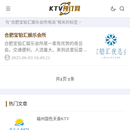
与
“合肥宝铂汇娱乐会所电话”
相关的标签 >
合肥宝铂汇娱乐会所
合肥宝铂汇娱乐会所是一家有优势的夜总
会。交通便利，人流量大，来到这里玩耍不
愁没有客人，而客人的到来造就了这家生意
2025-06-03 16:49:21
十分火爆。合肥宝铂汇娱乐会所包厢数量73
间合肥宝铂汇娱乐会所客户评分94分合肥宝
铂汇娱乐...
共
页
条
1
1
热门文章
福州国色天香KTV