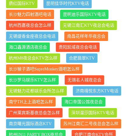
鼎红国际KTV
昆明佳华时代KTV电话
长沙魅力四射酒吧电话
昆明迪乐国际KTV电话
杭州西嘉夜总会怎么样
无锡江南汇KTV夜总会电话
无锡缇香金座夜总会电话
南昌花样年华夜总会
海口鑫源酒店夜总会
贵阳凯域夜总会电话
杭州M8夜总会KTV怎么样
合肥翡翠KTV
长沙猴子酒吧SupreMonkey酒吧怎么样
长沙罗马娱乐KTV怎么样
无锡名人城夜总会
无锡魅力花都娱乐会所怎么样
济南禧悦东方KTV电话
南宁TH上上酒吧怎么样
海口帝国公馆夜总会
广州莱宾斯基夜总会怎么样
深圳温莎国际KTV电话
南京曙光国际酒店KTV
苏州江南汇二号夜总会怎么样
杭州IN11 PARTY BOX夜总会
合肥江南会KTV会所