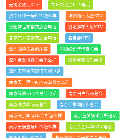
无锡金颐汇KTV
福州新冶会KTV电话
济南环球一号KTV怎么样
济南新闻大厦KTV
贵阳盛世花都夜总会电话
贵阳鲜花大厦KTV
北京东方美爵夜总会电话
名帝会KTV
深圳国色天香俱乐部
深圳缤纷年代夜总会
深圳帝龙城夜总会怎么样
深圳宝丽娱乐会所
深圳天壹会国际俱乐部电话
南京天丰酒店KTV夜总会怎么样
南京缘曼KTV夜总会电话
南京白宫会夜总会
南京晚妆国际夜总会
南京汇豪国际夜总会
南京天京国际ktv会所怎么样
南京蓝梦娱乐会所电话
南京王府壹号KTV怎么样
南京金色年华KTV电话
苏州凯旋门夜总会
苏州江南汇二号夜总会电话