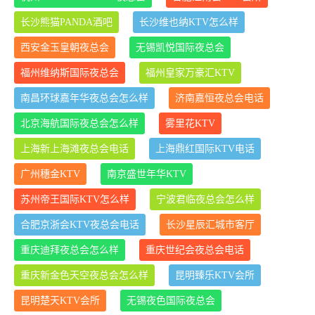
长沙熊猫PANDA酒吧
长沙维也纳KTV怎么样
西安金玉皇朝夜总会
无锡凯悦国际夜总会
福州维纳斯国际夜总会
福州皇家万豪汇KTV
南昌环球嘉年华夜总会怎么样
济南嘉恒夜总会电话
北京海航国际夜总会怎么样
雾里花KTV
上海新上海滩夜总会电话
上海鼎红国际KTV电话
广州穗金KTV
南京盛世年华KTV
苏州帝王国际KTV怎么样
宁波君临夜总会怎么样
合肥京浙会KTV夜总会电话
长沙星辰汇城市客厅
重庆迪拜夜总会怎么样
重庆世纪会夜总会电话
重庆新金色天空夜总会怎么样
昆明臻乐KTV会所
昆明楚天KTV会所
无锡夜色国际夜总会