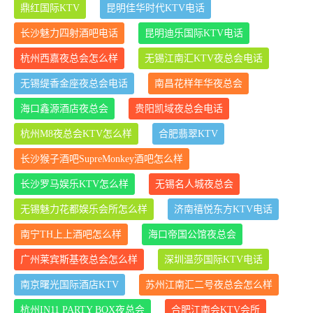
鼎红国际KTV
昆明佳华时代KTV电话
长沙魅力四射酒吧电话
昆明迪乐国际KTV电话
杭州西嘉夜总会怎么样
无锡江南汇KTV夜总会电话
无锡缇香金座夜总会电话
南昌花样年华夜总会
海口鑫源酒店夜总会
贵阳凯域夜总会电话
杭州M8夜总会KTV怎么样
合肥翡翠KTV
长沙猴子酒吧SupreMonkey酒吧怎么样
长沙罗马娱乐KTV怎么样
无锡名人城夜总会
无锡魅力花都娱乐会所怎么样
济南禧悦东方KTV电话
南宁TH上上酒吧怎么样
海口帝国公馆夜总会
广州莱宾斯基夜总会怎么样
深圳温莎国际KTV电话
南京曙光国际酒店KTV
苏州江南汇二号夜总会怎么样
杭州IN11 PARTY BOX夜总会
合肥江南会KTV会所