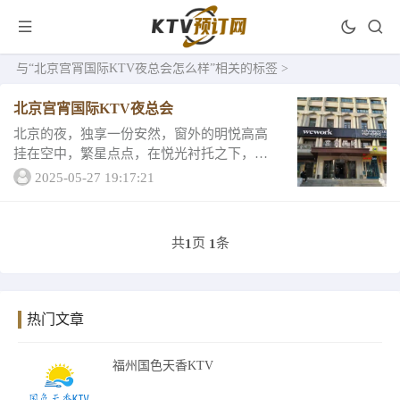
与
“北京宫宵国际KTV夜总会怎么样”
相关的标签 >
北京宫宵国际KTV夜总会
北京的夜，独享一份安然，窗外的明悦高高
挂在空中，繁星点点，在悦光衬托之下，北
京的夜是那样寂静，寂静的等待黎明的到来.
2025-05-27 19:17:21
融合中西文化，五彩的激光灯旋转闪烁，从
而成为朋好友欢聚，生日庆典，商务洽谈的
一个的K...
共
页
条
1
1
热门文章
福州国色天香KTV