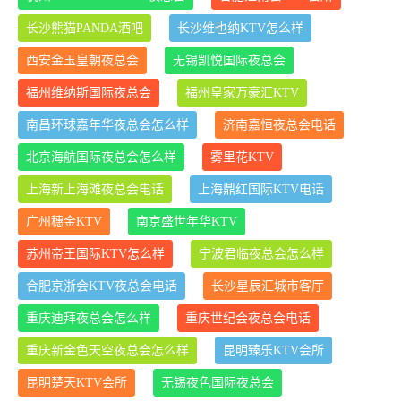
长沙熊猫PANDA酒吧
长沙维也纳KTV怎么样
西安金玉皇朝夜总会
无锡凯悦国际夜总会
福州维纳斯国际夜总会
福州皇家万豪汇KTV
南昌环球嘉年华夜总会怎么样
济南嘉恒夜总会电话
北京海航国际夜总会怎么样
雾里花KTV
上海新上海滩夜总会电话
上海鼎红国际KTV电话
广州穗金KTV
南京盛世年华KTV
苏州帝王国际KTV怎么样
宁波君临夜总会怎么样
合肥京浙会KTV夜总会电话
长沙星辰汇城市客厅
重庆迪拜夜总会怎么样
重庆世纪会夜总会电话
重庆新金色天空夜总会怎么样
昆明臻乐KTV会所
昆明楚天KTV会所
无锡夜色国际夜总会