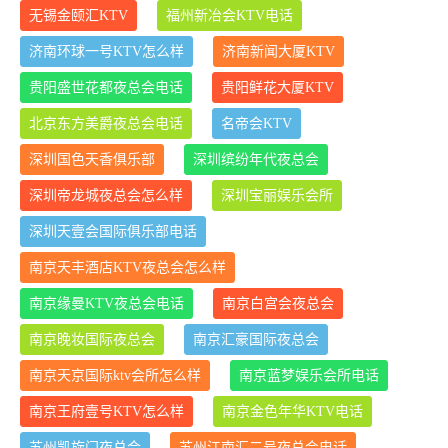
无锡金颐汇KTV
福州新冶会KTV电话
济南环球一号KTV怎么样
济南新闻大厦KTV
贵阳盛世花都夜总会电话
贵阳鲜花大厦KTV
北京东方美爵夜总会电话
名帝会KTV
深圳国色天香俱乐部
深圳缤纷年代夜总会
深圳帝龙城夜总会怎么样
深圳宝丽娱乐会所
深圳天壹会国际俱乐部电话
南京天丰酒店KTV夜总会怎么样
南京缘曼KTV夜总会电话
南京白宫会夜总会
南京晚妆国际夜总会
南京汇豪国际夜总会
南京天京国际ktv会所怎么样
南京蓝梦娱乐会所电话
南京王府壹号KTV怎么样
南京金色年华KTV电话
苏州凯旋门夜总会
苏州江南汇二号夜总会电话