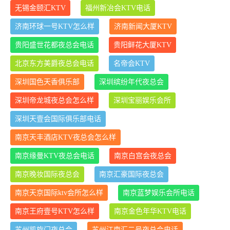
无锡金颐汇KTV
福州新冶会KTV电话
济南环球一号KTV怎么样
济南新闻大厦KTV
贵阳盛世花都夜总会电话
贵阳鲜花大厦KTV
北京东方美爵夜总会电话
名帝会KTV
深圳国色天香俱乐部
深圳缤纷年代夜总会
深圳帝龙城夜总会怎么样
深圳宝丽娱乐会所
深圳天壹会国际俱乐部电话
南京天丰酒店KTV夜总会怎么样
南京缘曼KTV夜总会电话
南京白宫会夜总会
南京晚妆国际夜总会
南京汇豪国际夜总会
南京天京国际ktv会所怎么样
南京蓝梦娱乐会所电话
南京王府壹号KTV怎么样
南京金色年华KTV电话
苏州凯旋门夜总会
苏州江南汇二号夜总会电话