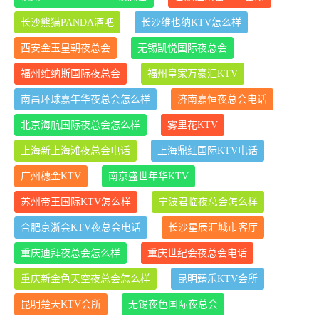
长沙熊猫PANDA酒吧
长沙维也纳KTV怎么样
西安金玉皇朝夜总会
无锡凯悦国际夜总会
福州维纳斯国际夜总会
福州皇家万豪汇KTV
南昌环球嘉年华夜总会怎么样
济南嘉恒夜总会电话
北京海航国际夜总会怎么样
雾里花KTV
上海新上海滩夜总会电话
上海鼎红国际KTV电话
广州穗金KTV
南京盛世年华KTV
苏州帝王国际KTV怎么样
宁波君临夜总会怎么样
合肥京浙会KTV夜总会电话
长沙星辰汇城市客厅
重庆迪拜夜总会怎么样
重庆世纪会夜总会电话
重庆新金色天空夜总会怎么样
昆明臻乐KTV会所
昆明楚天KTV会所
无锡夜色国际夜总会