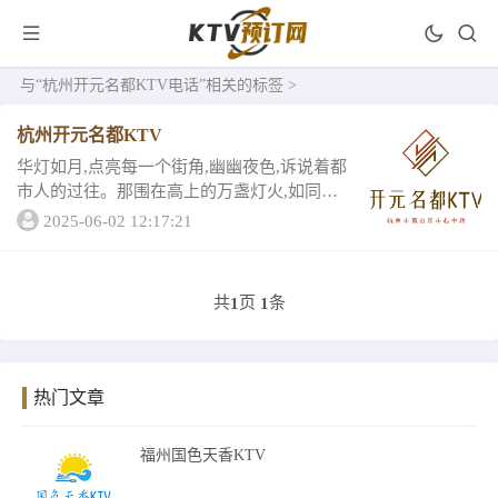
与
“杭州开元名都KTV电话”
相关的标签 >
杭州开元名都KTV
华灯如月,点亮每一个街角,幽幽夜色,诉说着都
市人的过往。那围在高上的万盏灯火,如同一
串又一串闪光的宝石项链。你是否有许多心
2025-06-02 12:17:21
事想要倾吐，是否有很多观点想要陈述？这
个社会太忙了，每个人都在匆匆赶路，没人
在...
共
页
条
1
1
热门文章
福州国色天香KTV