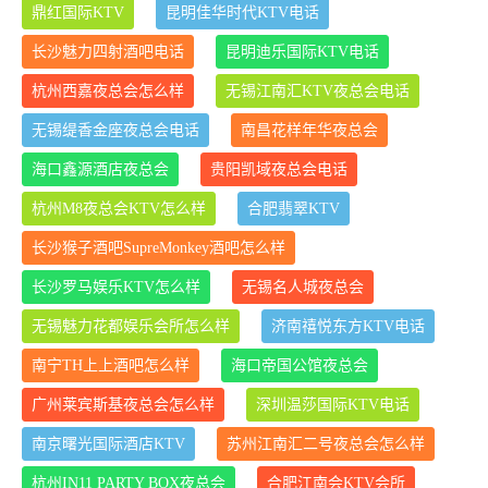
鼎红国际KTV
昆明佳华时代KTV电话
长沙魅力四射酒吧电话
昆明迪乐国际KTV电话
杭州西嘉夜总会怎么样
无锡江南汇KTV夜总会电话
无锡缇香金座夜总会电话
南昌花样年华夜总会
海口鑫源酒店夜总会
贵阳凯域夜总会电话
杭州M8夜总会KTV怎么样
合肥翡翠KTV
长沙猴子酒吧SupreMonkey酒吧怎么样
长沙罗马娱乐KTV怎么样
无锡名人城夜总会
无锡魅力花都娱乐会所怎么样
济南禧悦东方KTV电话
南宁TH上上酒吧怎么样
海口帝国公馆夜总会
广州莱宾斯基夜总会怎么样
深圳温莎国际KTV电话
南京曙光国际酒店KTV
苏州江南汇二号夜总会怎么样
杭州IN11 PARTY BOX夜总会
合肥江南会KTV会所