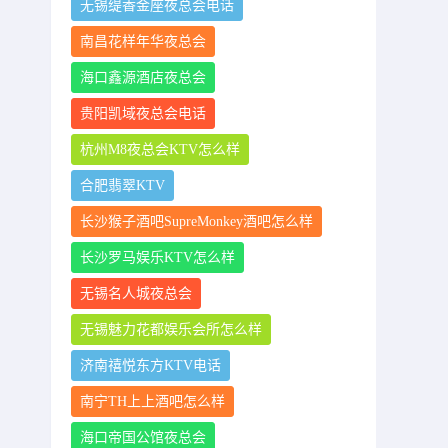
无锡缇香金座夜总会电话
南昌花样年华夜总会
海口鑫源酒店夜总会
贵阳凯域夜总会电话
杭州M8夜总会KTV怎么样
合肥翡翠KTV
长沙猴子酒吧SupreMonkey酒吧怎么样
长沙罗马娱乐KTV怎么样
无锡名人城夜总会
无锡魅力花都娱乐会所怎么样
济南禧悦东方KTV电话
南宁TH上上酒吧怎么样
海口帝国公馆夜总会