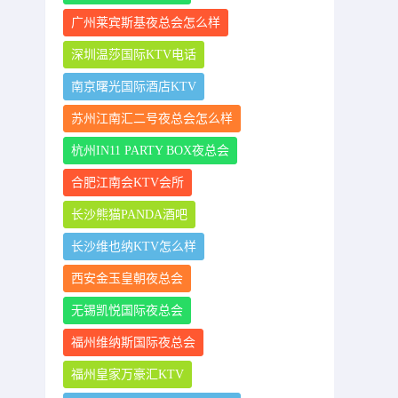
广州莱宾斯基夜总会怎么样
深圳温莎国际KTV电话
南京曙光国际酒店KTV
苏州江南汇二号夜总会怎么样
杭州IN11 PARTY BOX夜总会
合肥江南会KTV会所
长沙熊猫PANDA酒吧
长沙维也纳KTV怎么样
西安金玉皇朝夜总会
无锡凯悦国际夜总会
福州维纳斯国际夜总会
福州皇家万豪汇KTV