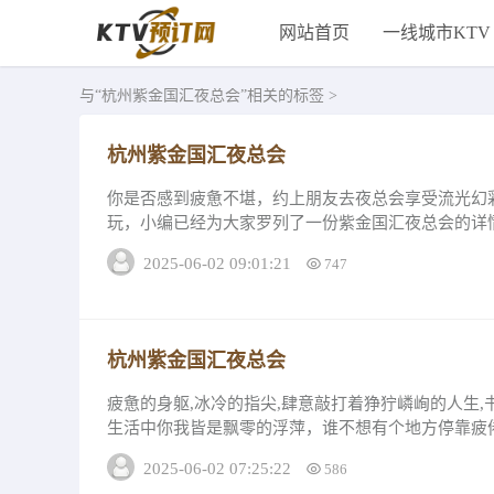
网站首页
一线城市KTV
与
“杭州紫金国汇夜总会”
相关的标签 >
杭州紫金国汇夜总会
你是否感到疲惫不堪，约上朋友去夜总会享受流光幻
玩，小编已经为大家罗列了一份紫金国汇夜总会的详
汇有自己的停车场，它流光幻彩的灯光丝毫不逊色...
2025-06-02 09:01:21
747
杭州紫金国汇夜总会
疲惫的身躯,冰冷的指尖,肆意敲打着狰狞嶙峋的人生
生活中你我皆是飘零的浮萍，谁不想有个地方停靠疲倦
灵在歌声里找到慰藉，让身体在酒精下...
2025-06-02 07:25:22
586