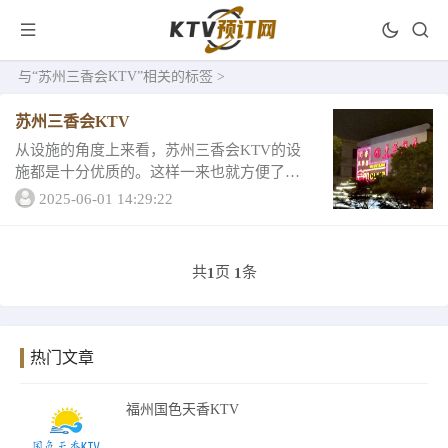
与
“苏州三香会KTV”
相关的标签 >
苏州三香会KTV
从设施的角度上来看，苏州三香会KTV的设
施都是十分优质的。这样一来也就方便了消
费者们可以是选择自己喜欢的娱乐设施来进
2025-06-01 14:29:22
行了。不会因为设施的质量问题而扫兴，这
对于大部分人来说是非常重要的，毕竟在ktv
中享...
共
页
条
1
1
热门文章
福州国色天香KTV