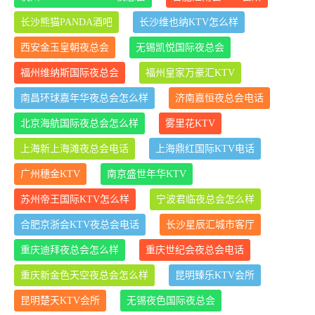
长沙熊猫PANDA酒吧
长沙维也纳KTV怎么样
西安金玉皇朝夜总会
无锡凯悦国际夜总会
福州维纳斯国际夜总会
福州皇家万豪汇KTV
南昌环球嘉年华夜总会怎么样
济南嘉恒夜总会电话
北京海航国际夜总会怎么样
雾里花KTV
上海新上海滩夜总会电话
上海鼎红国际KTV电话
广州穗金KTV
南京盛世年华KTV
苏州帝王国际KTV怎么样
宁波君临夜总会怎么样
合肥京浙会KTV夜总会电话
长沙星辰汇城市客厅
重庆迪拜夜总会怎么样
重庆世纪会夜总会电话
重庆新金色天空夜总会怎么样
昆明臻乐KTV会所
昆明楚天KTV会所
无锡夜色国际夜总会