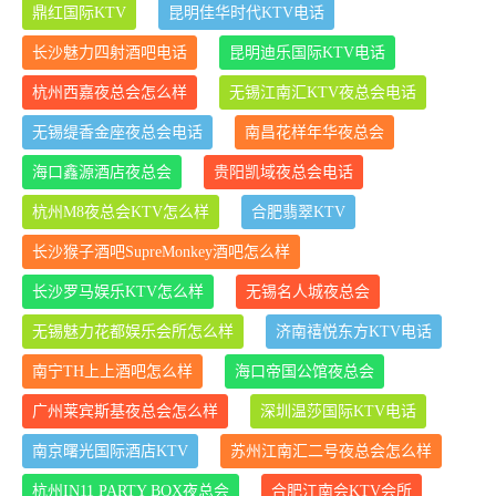
鼎红国际KTV
昆明佳华时代KTV电话
长沙魅力四射酒吧电话
昆明迪乐国际KTV电话
杭州西嘉夜总会怎么样
无锡江南汇KTV夜总会电话
无锡缇香金座夜总会电话
南昌花样年华夜总会
海口鑫源酒店夜总会
贵阳凯域夜总会电话
杭州M8夜总会KTV怎么样
合肥翡翠KTV
长沙猴子酒吧SupreMonkey酒吧怎么样
长沙罗马娱乐KTV怎么样
无锡名人城夜总会
无锡魅力花都娱乐会所怎么样
济南禧悦东方KTV电话
南宁TH上上酒吧怎么样
海口帝国公馆夜总会
广州莱宾斯基夜总会怎么样
深圳温莎国际KTV电话
南京曙光国际酒店KTV
苏州江南汇二号夜总会怎么样
杭州IN11 PARTY BOX夜总会
合肥江南会KTV会所