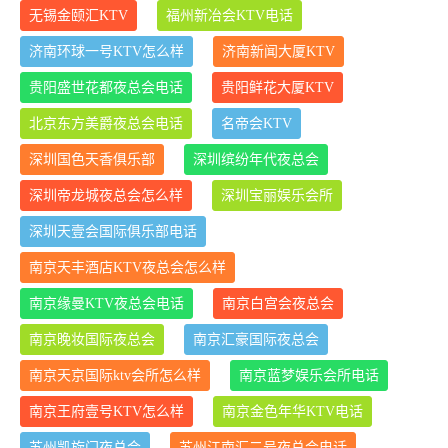
无锡金颐汇KTV
福州新冶会KTV电话
济南环球一号KTV怎么样
济南新闻大厦KTV
贵阳盛世花都夜总会电话
贵阳鲜花大厦KTV
北京东方美爵夜总会电话
名帝会KTV
深圳国色天香俱乐部
深圳缤纷年代夜总会
深圳帝龙城夜总会怎么样
深圳宝丽娱乐会所
深圳天壹会国际俱乐部电话
南京天丰酒店KTV夜总会怎么样
南京缘曼KTV夜总会电话
南京白宫会夜总会
南京晚妆国际夜总会
南京汇豪国际夜总会
南京天京国际ktv会所怎么样
南京蓝梦娱乐会所电话
南京王府壹号KTV怎么样
南京金色年华KTV电话
苏州凯旋门夜总会
苏州江南汇二号夜总会电话