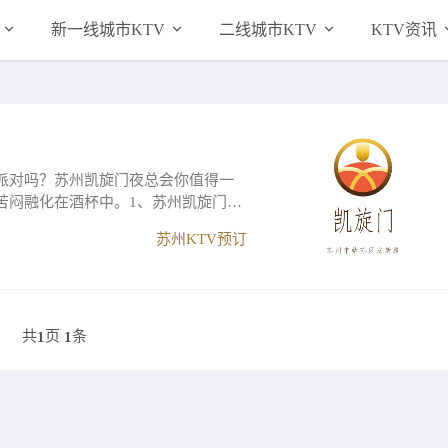
新一线城市KTV
二线城市KTV
KTV资讯
派对吗？苏州凯旋门夜总会你值得一
苦闷融化在酒杯中。1、苏州凯旋门夜
苏州KTV预订
共
页
条
1
1