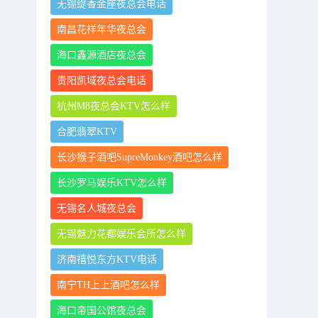
无锡缇香金座夜总会电话
南昌花样年华夜总会
海口鑫源酒店夜总会
贵阳凯域夜总会电话
杭州M8夜总会KTV怎么样
合肥翡翠KTV
长沙猴子酒吧SupreMonkey酒吧怎么样
长沙罗马娱乐KTV怎么样
无锡名人城夜总会
无锡魅力花都娱乐会所怎么样
济南禧悦东方KTV电话
南宁TH上上酒吧怎么样
海口帝国公馆夜总会