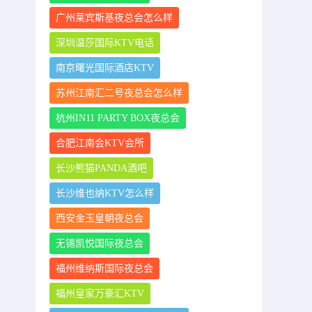
广州莱宾斯基夜总会怎么样
深圳温莎国际KTV电话
南京曙光国际酒店KTV
苏州江南汇二号夜总会怎么样
杭州IN11 PARTY BOX夜总会
合肥江南会KTV会所
长沙熊猫PANDA酒吧
长沙维也纳KTV怎么样
西安金玉皇朝夜总会
无锡凯悦国际夜总会
福州维纳斯国际夜总会
福州皇家万豪汇KTV