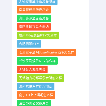
无锡缇香金座夜总会电话
南昌花样年华夜总会
海口鑫源酒店夜总会
贵阳凯域夜总会电话
杭州M8夜总会KTV怎么样
合肥翡翠KTV
长沙猴子酒吧SupreMonkey酒吧怎么样
长沙罗马娱乐KTV怎么样
无锡名人城夜总会
无锡魅力花都娱乐会所怎么样
济南禧悦东方KTV电话
南宁TH上上酒吧怎么样
海口帝国公馆夜总会