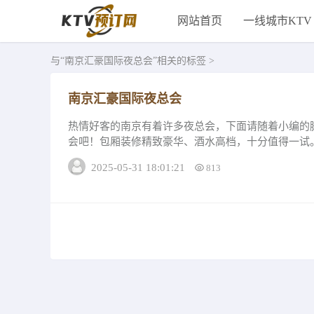
网站首页
一线城市KTV
与
“南京汇豪国际夜总会”
相关的标签 >
南京汇豪国际夜总会
热情好客的南京有着许多夜总会，下面请随着小编的
会吧！包厢装修精致豪华、酒水高档，十分值得一试
会专属娱乐空间，变化多端、热情奔放的舞者，果...
2025-05-31 18:01:21
813