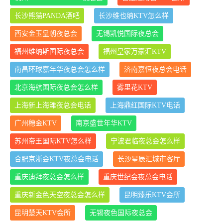
长沙熊猫PANDA酒吧
长沙维也纳KTV怎么样
西安金玉皇朝夜总会
无锡凯悦国际夜总会
福州维纳斯国际夜总会
福州皇家万豪汇KTV
南昌环球嘉年华夜总会怎么样
济南嘉恒夜总会电话
北京海航国际夜总会怎么样
雾里花KTV
上海新上海滩夜总会电话
上海鼎红国际KTV电话
广州穗金KTV
南京盛世年华KTV
苏州帝王国际KTV怎么样
宁波君临夜总会怎么样
合肥京浙会KTV夜总会电话
长沙星辰汇城市客厅
重庆迪拜夜总会怎么样
重庆世纪会夜总会电话
重庆新金色天空夜总会怎么样
昆明臻乐KTV会所
昆明楚天KTV会所
无锡夜色国际夜总会