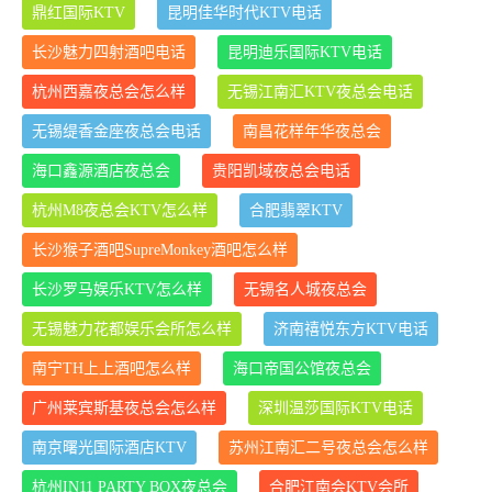
鼎红国际KTV
昆明佳华时代KTV电话
长沙魅力四射酒吧电话
昆明迪乐国际KTV电话
杭州西嘉夜总会怎么样
无锡江南汇KTV夜总会电话
无锡缇香金座夜总会电话
南昌花样年华夜总会
海口鑫源酒店夜总会
贵阳凯域夜总会电话
杭州M8夜总会KTV怎么样
合肥翡翠KTV
长沙猴子酒吧SupreMonkey酒吧怎么样
长沙罗马娱乐KTV怎么样
无锡名人城夜总会
无锡魅力花都娱乐会所怎么样
济南禧悦东方KTV电话
南宁TH上上酒吧怎么样
海口帝国公馆夜总会
广州莱宾斯基夜总会怎么样
深圳温莎国际KTV电话
南京曙光国际酒店KTV
苏州江南汇二号夜总会怎么样
杭州IN11 PARTY BOX夜总会
合肥江南会KTV会所