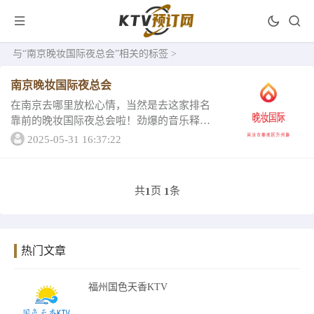
与
“南京晚妆国际夜总会”
相关的标签 >
南京晚妆国际夜总会
在南京去哪里放松心情，当然是去这家排名
靠前的晚妆国际夜总会啦！劲爆的音乐释放
无处安放的灵魂。现在小编就带你去看看详
2025-05-31 16:37:22
情如何吧！绝对让你大吃一惊。1、南京晚妆
国际夜总会酒水消费马爹利蓝带傲刨 5880、
麦...
共
页
条
1
1
热门文章
福州国色天香KTV