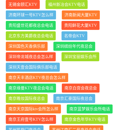
无锡金颐汇KTV
福州新冶会KTV电话
济南环球一号KTV怎么样
济南新闻大厦KTV
贵阳盛世花都夜总会电话
贵阳鲜花大厦KTV
北京东方美爵夜总会电话
名帝会KTV
深圳国色天香俱乐部
深圳缤纷年代夜总会
深圳帝龙城夜总会怎么样
深圳宝丽娱乐会所
深圳天壹会国际俱乐部电话
南京天丰酒店KTV夜总会怎么样
南京缘曼KTV夜总会电话
南京白宫会夜总会
南京晚妆国际夜总会
南京汇豪国际夜总会
南京天京国际ktv会所怎么样
南京蓝梦娱乐会所电话
南京王府壹号KTV怎么样
南京金色年华KTV电话
苏州凯旋门夜总会
苏州江南汇二号夜总会电话