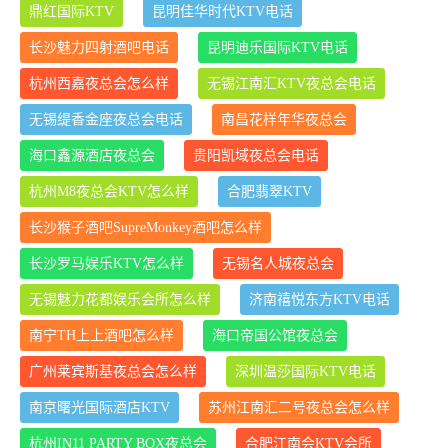
鼎红国际KTV
昆明佳华时代KTV电话
长沙魅力四射酒吧电话
昆明迪乐国际KTV电话
杭州西嘉夜总会怎么样
无锡江南汇KTV夜总会电话
无锡缇香金座夜总会电话
南昌花样年华夜总会
海口鑫源酒店夜总会
贵阳凯域夜总会电话
杭州M8夜总会KTV怎么样
合肥翡翠KTV
长沙猴子酒吧SupreMonkey酒吧怎么样
长沙罗马娱乐KTV怎么样
无锡名人城夜总会
无锡魅力花都娱乐会所怎么样
济南禧悦东方KTV电话
南宁TH上上酒吧怎么样
海口帝国公馆夜总会
广州莱宾斯基夜总会怎么样
深圳温莎国际KTV电话
南京曙光国际酒店KTV
苏州江南汇二号夜总会怎么样
杭州IN11 PARTY BOX夜总会
合肥江南会KTV会所