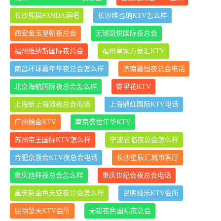
长沙熊猫PANDA酒吧
长沙维也纳KTV怎么样
西安金玉皇朝夜总会
无锡凯悦国际夜总会
福州维纳斯国际夜总会
福州皇家万豪汇KTV
南昌环球嘉年华夜总会怎么样
济南嘉恒夜总会电话
北京海航国际夜总会怎么样
雾里花KTV
上海新上海滩夜总会电话
上海鼎红国际KTV电话
广州穗金KTV
南京盛世年华KTV
苏州帝王国际KTV怎么样
宁波君临夜总会怎么样
合肥京浙会KTV夜总会电话
长沙星辰汇城市客厅
重庆迪拜夜总会怎么样
重庆世纪会夜总会电话
重庆新金色天空夜总会怎么样
昆明臻乐KTV会所
昆明楚天KTV会所
无锡夜色国际夜总会